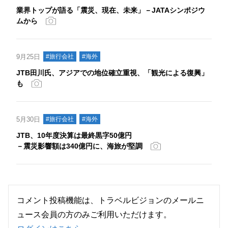
業界トップが語る「震災、現在、未来」－JATAシンポジウ
ムから
9月25日
#旅行会社
#海外
JTB田川氏、アジアでの地位確立重視、「観光による復興」
も
5月30日
#旅行会社
#海外
JTB、10年度決算は最終黒字50億円
－震災影響額は340億円に、海旅が堅調
コメント投稿機能は、トラベルビジョンのメールニ
ュース会員の方のみご利用いただけます。