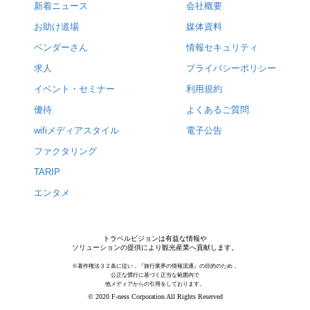
新着ニュース
会社概要
お助け道場
媒体資料
ベンダーさん
情報セキュリティ
求人
プライバシーポリシー
イベント・セミナー
利用規約
優待
よくあるご質問
wifiメディアスタイル
電子公告
ファクタリング
TARIP
エンタメ
トラベルビジョンは有益な情報や
ソリューションの提供により観光産業へ貢献します。
※著作権法３２条に従い，『旅行業界の情報流通』の目的のため，
公正な慣行に基づく正当な範囲内で
他メディアからの引用をしております。
© 2020 F-ness Corporation All Rights Reserved