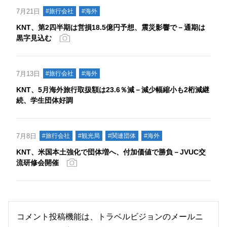
7月21日
#旅行会社
#海外
KNT、第2四半期は営損18.5億円予想、震災影響で－通期は
黒字見込む
7月13日
#旅行会社
#海外
KNT、5月海外旅行取扱額は23.6％減－減少幅縮小も2桁減継
続、学生団体好調
7月8日
#旅行会社
#観光局
#関連団体
#海外
KNT、米国本土強化で団体増へ、付加価値で勝負－JVUC交
流研修会開催
コメント投稿機能は、トラベルビジョンのメールニ