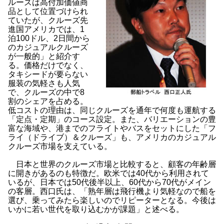
ルーズは高付加価値商
品として位置づけられ
ていたが、クルーズ先
進国アメリカでは、1
泊100ドル、2日間から
のカジュアルクルーズ
が一般的」と紹介す
る。価格だけでなく、
タキシードが要らない
服装の気軽さも人気
で、クルーズの中で8
割のシェアを占める。
低コストの理由は、同じクルーズを通年で何度も運航する
「定点・定期」のコース設定。また、バリエーションの豊
富な海域や、港までのフライトやバスをセットにした「フ
ライ（ドライブ）＆クルーズ」も、アメリカのカジュアル
クルーズ市場を支えている。
日本と世界のクルーズ市場と比較すると、顧客の年齢層
に開きがあるのも特徴だ。欧米では40代から利用されて
いるが、日本では50代後半以上、60代から70代がメイン
の客層。西口氏は、「熟年層は飛行機より気軽なので船を
選び、乗ってみたら楽しいのでリピーターとなる。今後は
いかに若い世代を取り込むかが課題」と述べる。