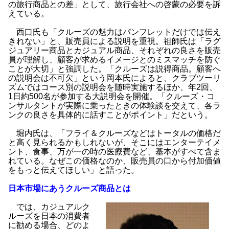
の旅行商品との差」として、旅行会社への啓蒙の必要を訴
えている。
西口氏も「クルーズの魅力はパンフレットだけでは伝え
きれない」と、販売員による説明を重視。祖師氏は「ラグ
ジュアリー商品とカジュアル商品、それぞれの良さを販売
員が理解し、顧客が求めるイメージとのミスマッチを防ぐ
ことが大切」と強調した。「クルーズは説得商品。顧客へ
の説明会は不可欠」という岡本氏によると、クラブツーリ
ズムではコース別の説明会を随時実施するほか、年2回、
1日約500名が参加する大説明会を開催。「クルーズ・コ
ンサルタントが実際に乗ったときの体験談を交えて、各ラ
ンクの良さを具体的に話すことがポイント」だという。
堀内氏は、「フライ＆クルーズなどはトータルの価格だ
と高く見られるかもしれないが、そこにはエンターテイメ
ント、食事、万が一の時の医療費など、基本がすべて含ま
れている。なぜこの価格なのか、販売員の口から付加価値
をもっと伝えてほしい」と語った。
日本市場にあうクルーズ商品とは
では、カジュアルク
ルーズを日本の消費者
に勧める場合、どのよ