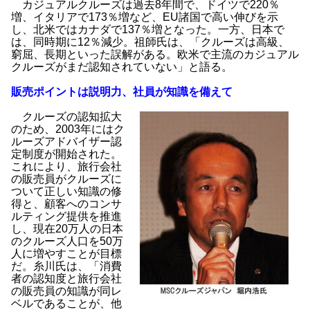
カジュアルクルーズは過去8年間で、ドイツで220％
増、イタリアで173％増など、EU諸国で高い伸びを示
し、北米ではカナダで137％増となった。一方、日本で
は、同時期に12％減少。祖師氏は、「クルーズは高級、
窮屈、長期といった誤解がある。欧米で主流のカジュアル
クルーズがまだ認知されていない」と語る。
販売ポイントは説明力、社員が知識を備えて
クルーズの認知拡大
のため、2003年にはク
ルーズアドバイザー認
定制度が開始された。
これにより、旅行会社
の販売員がクルーズに
ついて正しい知識の修
得と、顧客へのコンサ
ルティング提供を推進
し、現在20万人の日本
のクルーズ人口を50万
人に増やすことが目標
だ。糸川氏は、「消費
者の認知度と旅行会社
の販売員の知識が同レ
ベルであることが、他