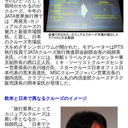
そのひとつとして
期待がかかるのが
クルーズ。今年の
JATA世界旅行博で
は「再発見−カジ
ュアルクルーズの
魅力と新規市場開
拓」と題し、日本
のクルーズ市場拡
大をめざすシンポジウムが開かれた。モデレーターはPTS
執行役員でJATAクルーズ旅行推進部会副部会長の祖師英
夫氏。パネリストには、郵船トラベルクルーズセンター東
京副所長の西口正人氏、ミキ・ツーリストクルーズセンタ
ー営業係長の糸川雄介氏、スタークルーズ日本オフィス日
本代表の荒木辰道氏、MSCクルーズジャパン営業次長の
堀内浩氏、クラブツーリズム丸の内倶楽部クルーズデスク
販売課長の岡本栄氏が登壇した。
欧米と日本で異なるクルーズのイメージ
「旅行業界にとって
カジュアルクルーズは
救い手となるか」―。
祖師氏は、「日本でク