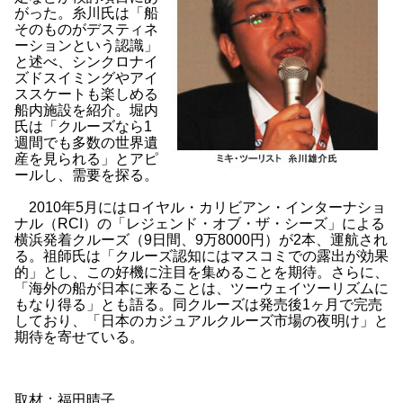
がった。糸川氏は「船
そのものがデスティネ
ーションという認識」
と述べ、シンクロナイ
ズドスイミングやアイ
ススケートも楽しめる
船内施設を紹介。堀内
氏は「クルーズなら1
週間でも多数の世界遺
産を見られる」とアピ
ールし、需要を探る。
2010年5月にはロイヤル・カリビアン・インターナショ
ナル（RCI）の「レジェンド・オブ・ザ・シーズ」による
横浜発着クルーズ（9日間、9万8000円）が2本、運航され
る。祖師氏は「クルーズ認知にはマスコミでの露出が効果
的」とし、この好機に注目を集めることを期待。さらに、
「海外の船が日本に来ることは、ツーウェイツーリズムに
もなり得る」とも語る。同クルーズは発売後1ヶ月で完売
しており、「日本のカジュアルクルーズ市場の夜明け」と
期待を寄せている。
取材：福田晴子