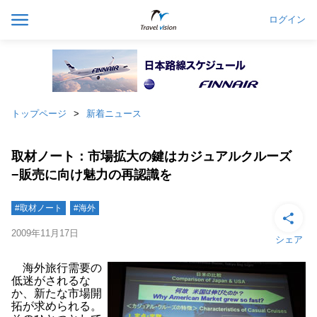
ログイン
トップページ
新着ニュース
取材ノート：市場拡大の鍵はカジュアルクルーズ
−販売に向け魅力の再認識を
#取材ノート
#海外
2009年11月17日
シェア
海外旅行需要の
低迷がされるな
か、新たな市場開
拓が求められる。