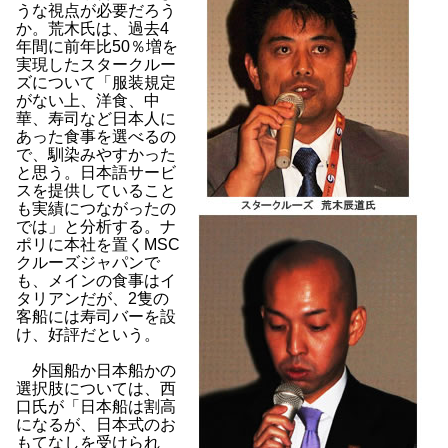
うな視点が必要だろう
か。荒木氏は、過去4
年間に前年比50％増を
実現したスタークルー
ズについて「服装規定
がない上、洋食、中
華、寿司など日本人に
あった食事を選べるの
で、馴染みやすかった
と思う。日本語サービ
スを提供していること
も実績につながったの
では」と分析する。ナ
ポリに本社を置くMSC
クルーズジャパンで
も、メインの食事はイ
タリアンだが、2隻の
客船には寿司バーを設
け、好評だという。
外国船か日本船かの
選択肢については、西
口氏が「日本船は割高
になるが、日本式のお
もてなしを受けられ