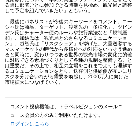
る際に部署ごとに参加できる時期を見極め、観光局と調整
して予定を組んでいきたい」ともいう。
最後にパネリストが今後のキーワードをコメント。コー
シャ氏は商品、ターゲット、渡航先の「多様化」、ツビン
デン氏はチャーター便のルールや旅行業法など「規制緩
和」、加納氏は「観光局とのさらなるコミュニケーショ
ン」、越智氏は「リスクシェア」を挙げた。大量送客する
マスマーケットの時代から多様化への対応をいっそう進め
ると同時に、変わりつつある世界の観光市場の変化に的確
に対応できる素地づくりとして各種の規制を整備すること
は重要だ。その上で、相互の立場をこれまでよりも理解す
るコミュニケーションをとり、送客側と供給側が互いにリ
スクを分け合いながら需要を喚起し、2000万人に向けた
市場拡大につなげていく。
コメント投稿機能は、トラベルビジョンのメールニ
ュース会員の方のみご利用いただけます。
ログインはこちら