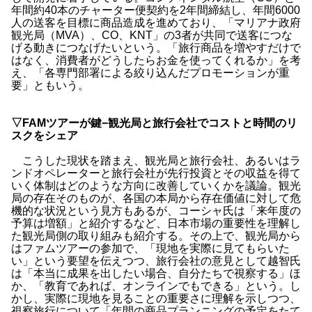
年間約40本のチャーター便契約を2年間締結し、年間6000
人の送客を目標に商品造成を進めており、「マリアナ政府
観光局（MVA）、CO、KNT」の3者が共同で送客につな
げる動きにつなげたいという。「旅行商品を増やすだけで
はなく、消費者がどうしたらお金を使ってくれるか」を考
え、「各専門部署による絞り込んだプロモーションが重
要」ともいう。
▽FAMツアーが鍵−観光局と旅行会社でコストと時間のリ
スクをシェア
こうした現状を踏まえ、観光局と旅行会社、あるいはラ
ンドオペレーターと旅行会社が先行投資とその収益を得て
いく体制はどのような方向に改善していくかを議論。観光
局の存在そのものが、各国の本局から存在価値に対して危
機的な状況という見方もあるが、コーシャ氏は「来年度の
予算は増額」と紹介するなど、日本市場の重要性を理解し
た観光局側の取り組みも紹介する。その上で、観光局から
はファムツアーの参加で、「現地を実際に見てもらいた
い」という要望を伝えつつ、旅行会社の意見として越智氏
は「本当に成果を出したい場合、自分たちで視察する」ほ
か、「教育であれば、オンラインでもできる」という。し
かし、実際に現地を見ることの重要さに理解を示しつつ、
視察旅行について「年間の商品プランニングの予定をたて