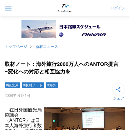
ログイン
トップページ
新着ニュース
取材ノート：海外旅行2000万人へのANTOR提言
−変化への対応と相互協力を
#観光局
#取材ノート
#海外
2008年9月24日
シェア
在日外国観光局
協議会
（ANTOR）は日
本人海外旅行者数