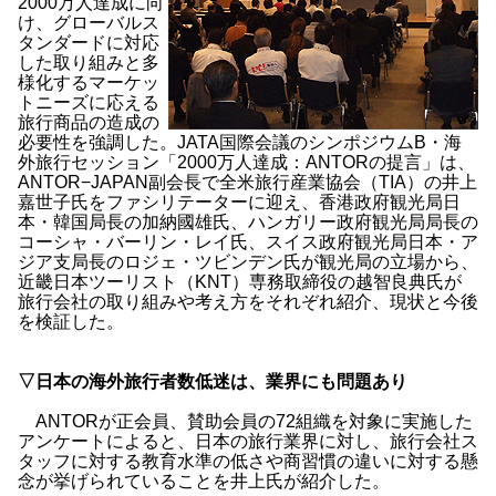
2000万人達成に向
け、グローバルス
タンダードに対応
した取り組みと多
様化するマーケッ
トニーズに応える
旅行商品の造成の
必要性を強調した。JATA国際会議のシンポジウムB・海
外旅行セッション「2000万人達成：ANTORの提言」は、
ANTOR−JAPAN副会長で全米旅行産業協会（TIA）の井上
嘉世子氏をファシリテーターに迎え、香港政府観光局日
本・韓国局長の加納國雄氏、ハンガリー政府観光局局長の
コーシャ・バーリン・レイ氏、スイス政府観光局日本・ア
ジア支局長のロジェ・ツビンデン氏が観光局の立場から、
近畿日本ツーリスト（KNT）専務取締役の越智良典氏が
旅行会社の取り組みや考え方をそれぞれ紹介、現状と今後
を検証した。
▽日本の海外旅行者数低迷は、業界にも問題あり
ANTORが正会員、賛助会員の72組織を対象に実施した
アンケートによると、日本の旅行業界に対し、旅行会社ス
タッフに対する教育水準の低さや商習慣の違いに対する懸
念が挙げられていることを井上氏が紹介した。