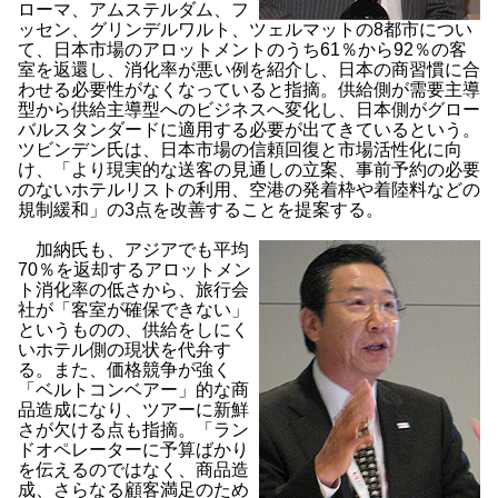
ローマ、アムステルダム、フ
ッセン、グリンデルワルト、ツェルマットの8都市につい
て、日本市場のアロットメントのうち61％から92％の客
室を返還し、消化率が悪い例を紹介し、日本の商習慣に合
わせる必要性がなくなっていると指摘。供給側が需要主導
型から供給主導型へのビジネスへ変化し、日本側がグロー
バルスタンダードに適用する必要が出てきているという。
ツビンデン氏は、日本市場の信頼回復と市場活性化に向
け、「より現実的な送客の見通しの立案、事前予約の必要
のないホテルリストの利用、空港の発着枠や着陸料などの
規制緩和」の3点を改善することを提案する。
加納氏も、アジアでも平均
70％を返却するアロットメン
ト消化率の低さから、旅行会
社が「客室が確保できない」
というものの、供給をしにく
いホテル側の現状を代弁す
る。また、価格競争が強く
「ベルトコンベアー」的な商
品造成になり、ツアーに新鮮
さが欠ける点も指摘。「ラン
ドオペレーターに予算ばかり
を伝えるのではなく、商品造
成、さらなる顧客満足のため