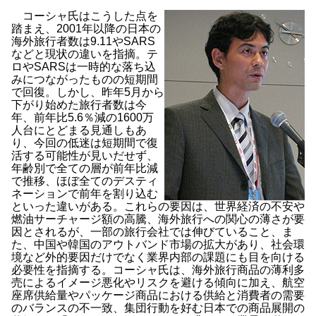
コーシャ氏はこうした点を
踏まえ、2001年以降の日本の
海外旅行者数は9.11やSARS
などと現状の違いを指摘。テ
ロやSARSは一時的な落ち込
みにつながったものの短期間
で回復。しかし、昨年5月から
下がり始めた旅行者数は今
年、前年比5.6％減の1600万
人台にとどまる見通しもあ
り、今回の低迷は短期間で復
活する可能性が見いだせず、
年齢別で全ての層が前年比減
で推移、ほぼ全てのデスティ
ネーションで前年を割り込む
といった違いがある。これらの要因は、世界経済の不安や
燃油サーチャージ額の高騰、海外旅行への関心の薄さが要
因とされるが、一部の旅行会社では伸びていること、ま
た、中国や韓国のアウトバンド市場の拡大があり、社会環
境など外的要因だけでなく業界内部の課題にも目を向ける
必要性を指摘する。コーシャ氏は、海外旅行商品の薄利多
売によるイメージ悪化やリスクを避ける傾向に加え、航空
座席供給量やパッケージ商品における供給と消費者の需要
のバランスの不一致、集団行動を好む日本での商品展開の