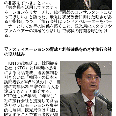
の相談をすべき」といい、
「観光局も活用してデスティ
ネーションをリサーチし、旅行商品のコンサルタントにな
ってほしい」と語った。最近は状況改善に向けた動きがあ
ると指摘しつつ、「旅行会社はランドオペレーターをパー
トナーとして対等の関係を築くこと、観光局のスタッフや
ファムツアーの積極的な活用」で現状の打開を呼びかけ
る。
▽デスティネーションの育成と利益確保をめざす旅行会社
の取り組み
KNTの越智氏は、韓国観光
公社（KTO）と1年間の提携
による商品造成、送客体制を
引き合いに「韓国への日本人
訪問者数が約5％減の中で、目
標の前年比25％増の15万人を
達成できた」と紹介する。
KTOはこの5年間、1年間に1
社の旅行会社と提携して商品
造りやプロモーションを集中
的に展開。観光局側は１社に
限定することで旅行者数が減