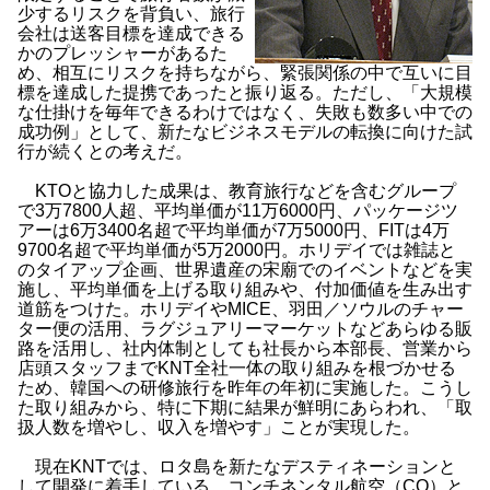
少するリスクを背負い、旅行
会社は送客目標を達成できる
かのプレッシャーがあるた
め、相互にリスクを持ちながら、緊張関係の中で互いに目
標を達成した提携であったと振り返る。ただし、「大規模
な仕掛けを毎年できるわけではなく、失敗も数多い中での
成功例」として、新たなビジネスモデルの転換に向けた試
行が続くとの考えだ。
KTOと協力した成果は、教育旅行などを含むグループ
で3万7800人超、平均単価が11万6000円、パッケージツ
アーは6万3400名超で平均単価が7万5000円、FITは4万
9700名超で平均単価が5万2000円。ホリデイでは雑誌と
のタイアップ企画、世界遺産の宋廟でのイベントなどを実
施し、平均単価を上げる取り組みや、付加価値を生み出す
道筋をつけた。ホリデイやMICE、羽田／ソウルのチャー
ター便の活用、ラグジュアリーマーケットなどあらゆる販
路を活用し、社内体制としても社長から本部長、営業から
店頭スタッフまでKNT全社一体の取り組みを根づかせる
ため、韓国への研修旅行を昨年の年初に実施した。こうし
た取り組みから、特に下期に結果が鮮明にあらわれ、「取
扱人数を増やし、収入を増やす」ことが実現した。
現在KNTでは、ロタ島を新たなデスティネーションと
して開発に着手している。コンチネンタル航空（CO）と