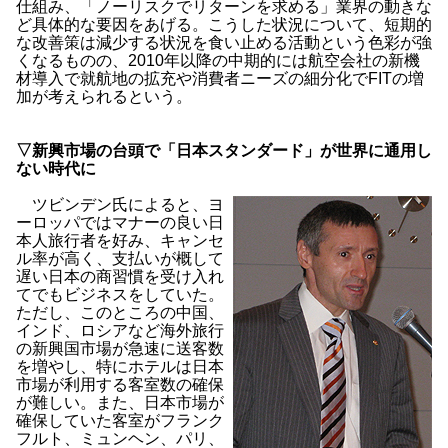
仕組み、「ノーリスクでリターンを求める」業界の動きな
ど具体的な要因をあげる。こうした状況について、短期的
な改善策は減少する状況を食い止める活動という色彩が強
くなるものの、2010年以降の中期的には航空会社の新機
材導入で就航地の拡充や消費者ニーズの細分化でFITの増
加が考えられるという。
▽新興市場の台頭で「日本スタンダード」が世界に通用し
ない時代に
ツビンデン氏によると、ヨ
ーロッパではマナーの良い日
本人旅行者を好み、キャンセ
ル率が高く、支払いが概して
遅い日本の商習慣を受け入れ
てでもビジネスをしていた。
ただし、このところの中国、
インド、ロシアなど海外旅行
の新興国市場が急速に送客数
を増やし、特にホテルは日本
市場が利用する客室数の確保
が難しい。また、日本市場が
確保していた客室がフランク
フルト、ミュンヘン、パリ、