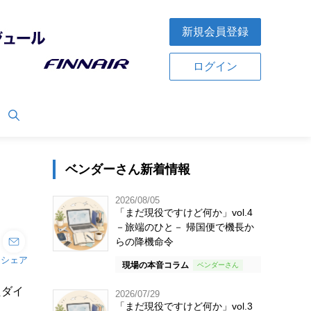
新規会員登録
ログイン
ベンダーさん新着情報
2026/08/05
「まだ現役ですけど何か」vol.4
－旅端のひと－ 帰国便で機長か
らの降機命令
シェア
現場の本音コラム
たダイ
2026/07/29
「まだ現役ですけど何か」vol.3