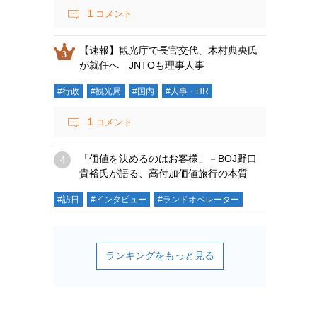
1
コメント
【速報】観光庁で長官交代、木村典央氏
が就任へ JNTOも理事人事
#行政
#観光局
#国内
#人事・HR
1
コメント
「価値を決めるのはお客様」－BOJ野口
貴裕氏が語る、高付加価値旅行の本質
#訪日
#インタビュー
#ランドオペレーター