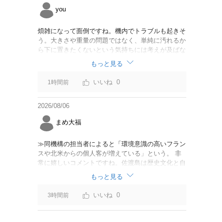
you
煩雑になって面倒ですね。機内でトラブルも起きそ
う。大きさや重量の問題ではなく、単純に汚れるか
ら下に置きたくないという気持ちには考えが及ばな
かったのでしょうかね。いっそ、荷物棚を撤去した
もっと見る
座席を作って、座席指定も荷物も含んだプランとす
べて無しで格安プランで分けてもらった方がシンプ
0
1時間前
ルで分かりやすいかも。どんどん料金が細分化され
て面倒です。
2026/08/06
まめ大福
≫同機構の担当者によると「環境意識の高いフラン
スや北米からの個人客が増えている」という。 非
常に嬉しいコメントですね。佐渡島は歴史文化と自
然が相まっての土地となっているので、個人的には
もっと見る
環境意識の低い人は来ないでほしいです。「金がと
れるんじゃないか」と勝手に穴掘ったりしそうな国
0
3時間前
の人は来ないでほしいですね。