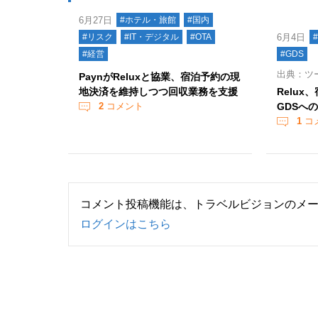
6月27日
#ホテル・旅館
#国内
#リスク
#IT・デジタル
#OTA
6月4日
#経営
#GDS
出典：ツ
PaynがReluxと協業、宿泊予約の現
地決済を維持しつつ回収業務を支援
Relu
2
コメント
GDSへ
1
コ
コメント投稿機能は、トラベルビジョンのメ
ログインはこちら