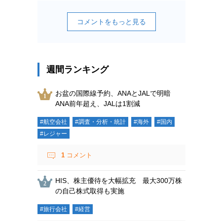
コメントをもっと見る
週間ランキング
お盆の国際線予約、ANAとJALで明暗
ANA前年超え、JALは1割減
#航空会社
#調査・分析・統計
#海外
#国内
#レジャー
1
コメント
HIS、株主優待を大幅拡充 最大300万株
の自己株式取得も実施
#旅行会社
#経営