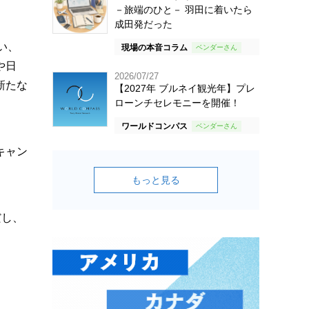
－旅端のひと－ 羽田に着いたら
成田発だった
い、
現場の本音コラム
や日
2026/07/27
新たな
【2027年 ブルネイ観光年】プレ
ローンチセレモニーを開催！
ワールドコンパス
キャン
もっと見る
だし、