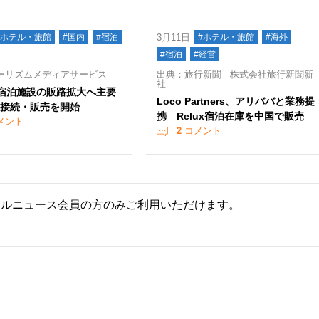
#ホテル・旅館
#国内
#宿泊
3月11日
#ホテル・旅館
#海外
#宿泊
#経営
ーリズムメディアサービス
出典：旅行新聞 - 株式会社旅行新聞新
社
x、宿泊施設の販路拡大へ主要
Loco Partners、アリババと業務提
の接続・販売を開始
携 Relux宿泊在庫を中国で販売
メント
2
コメント
ールニュース会員の方のみご利用いただけます。