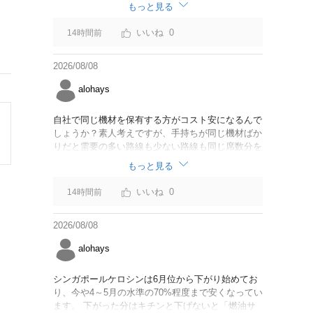
なければいいですが。
もっと見る
0
14時間前
2026/08/08
alohays
自社で同じ機材を保有する方がコスト安になるんで
しょうか？素人考えですが、手持ちが同じ機材ばか
りだと需要の多い路線も少ない路線も同じ席数分を
供給することになるので、需要が多い路線には大型
もっと見る
機材を当て、少ない路線には小型機材を当てるな
ど、席数を調整するにはリース契約の方が対応しや
0
14時間前
すいと思いました。
2026/08/08
alohays
シンガポールケロシンは6月位から下がり始めてお
り、今や4～5月の水準の70%程度まで安くなってい
ます。 下がった分はキチンと下げないと「燃油サ