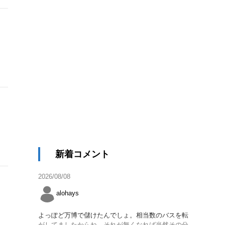
新着コメント
2026/08/08
alohays
よっぽど万博で儲けたんでしょ。相当数のバスを転
がしてましたからね。それが無くなれば当然その分