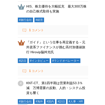
HIS、株主優待を大幅拡充 最大300万株
の自己株式取得も実施
#旅行会社
#経営
1
コメント
『ガイド』という仕事を再定義する－元
外資系ファイナンスが挑む高付加価値旅
行 Hirovip脇舛光氏
#訪日
#インタビュー
#ランドオペレーター
1
コメント
KNT-CT、第1四半期は営業利益53.3％
減 万博需要の反動、人的・システム投
資も響く
#旅行会社
#海外
#国内
#訪日
#人事・HR