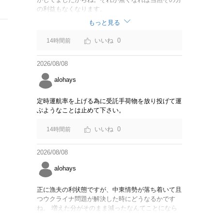
の利益もなくなります。
もっと見る
0
14時間前
2026/08/08
alohays
定時運航率を上げる為に受託手荷物を放り投げて運
ぶようなことは止めて下さい。
0
14時間前
2026/08/08
alohays
正に漁夫の利状態ですが、中東情勢が落ち着いて且
つウクライナ問題が解決した時にどうなるかです
ね。 増えた分がそのまま減ったなんてことになら