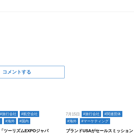
コメントする
#旅行会社
#航空会社
7月15日
#旅行会社
#関連団体
体
#海外
#国内
#海外
#マーケティング
「ツーリズムEXPOジャパ
ブランドUSAがセールスミッション