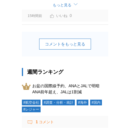
ーチャージ＝利益」と判断されますよ。
もっと見る
0
15時間前
コメントをもっと見る
週間ランキング
お盆の国際線予約、ANAとJALで明暗
ANA前年超え、JALは1割減
#航空会社
#調査・分析・統計
#海外
#国内
#レジャー
1
コメント