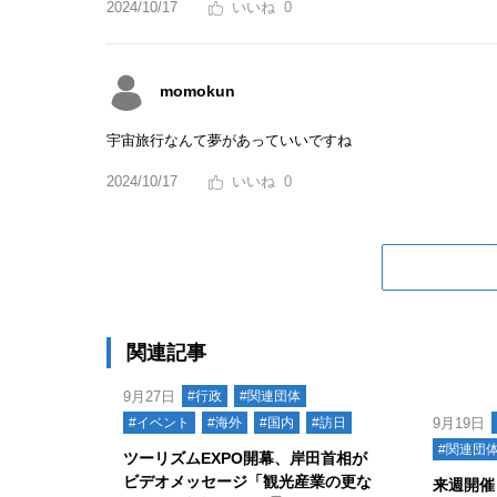
2024/10/17
0
momokun
宇宙旅行なんて夢があっていいですね
2024/10/17
0
関連記事
9月27日
#行政
#関連団体
#イベント
#海外
#国内
#訪日
9月19日
#関連団
ツーリズムEXPO開幕、岸田首相が
ビデオメッセージ「観光産業の更な
来週開催