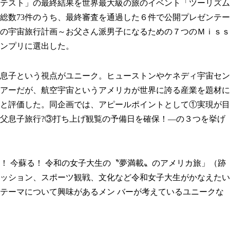
テスト」の最終結果を世界最大級の旅のイベント「ツーリズム
総数73件のうち、最終審査を通過した６件で公開プレゼンテー
の宇宙旅行計画～お父さん派男子になるための７つのＭｉｓｓ
ンプリに選出した。
息子という視点がユニーク。ヒューストンやケネディ宇宙セン
アーだが、航空宇宙というアメリカが世界に誇る産業を題材に
と評価した。同企画では、アピールポイントとして①実現が目
父息子旅行?③打ち上げ観覧の予備日を確保！―の３つを挙げ
！ 今蘇る！ 令和の女子大生の〝夢満載〟のアメリカ旅」（跡
ッション、スポーツ観戦、文化など令和女子大生がかなえたい
テーマについて興味があるメン バーが考えているユニークな