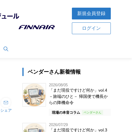
新規会員登録
ログイン
ベンダーさん新着情報
2026/08/05
「まだ現役ですけど何か」vol.4
－旅端のひと－ 帰国便で機長か
らの降機命令
シェア
現場の本音コラム
2026/07/29
「まだ現役ですけど何か」vol.3