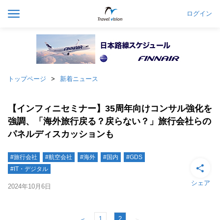
ログイン
トップページ
新着ニュース
【インフィニセミナー】35周年向けコンサル強化を
強調、「海外旅行戻る？戻らない？」旅行会社らの
パネルディスカッションも
#旅行会社
#航空会社
#海外
#国内
#GDS
#IT・デジタル
シェア
2024年10月6日
1
2
＜
＞