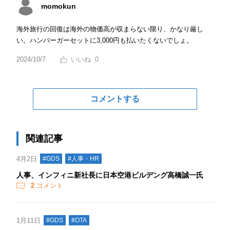
momokun
海外旅行の回復は海外の物価高が収まらない限り、かなり厳し
い。ハンバーガーセットに3,000円も払いたくないでしょ。
2024/10/7
0
コメントする
関連記事
4月2日
#GDS
#人事・HR
人事、インフィニ新社長に日本空港ビルデング高橋誠一氏
2
コメント
1月11日
#GDS
#OTA