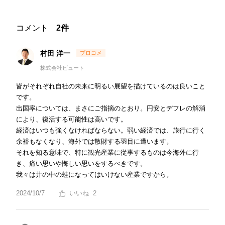
コメント
2件
村田 洋一
株式会社ビュート
皆がそれぞれ自社の未来に明るい展望を描けているのは良いこと
です。
出国率については、まさにご指摘のとおり。円安とデフレの解消
により、復活する可能性は高いです。
経済はいつも強くなければならない。弱い経済では、旅行に行く
余裕もなくなり、海外では散財する羽目に遭います。
それを知る意味で、特に観光産業に従事するものは今海外に行
き、痛い思いや悔しい思いをするべきです。
我々は井の中の蛙になってはいけない産業ですから。
2024/10/7
2