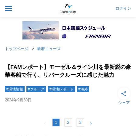
ログイン
トップページ
新着ニュース
【FAMレポート】モーゼル＆ライン川を最新鋭の豪
華客船で行く、リバークルーズに感じた魅力
#現地情報
#クルーズ
#現地レポート
#海外
2024年9月30日
シェア
1
2
3
＜
＞