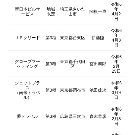
令和6
新日本ビルサ
地域
埼玉県さいた
年
関根一成
ービス
限定
ま市
4月2
日
令和6
年
ＪＰクリード
第3種
東京都台東区
伊藤隆
4月3
日
令和6
グローブマー
東京都千代田
年
第3種
宮田泰郎
ケティング
区
2月
29日
ジェットブラ
令和6
ス
年
第3種
東京都調布市
池田雄次
（南米トラベ
3月9
ル）
日
令和6
年
夢トラベル
第3種
広島県三次市
森末善彦
2月3
日