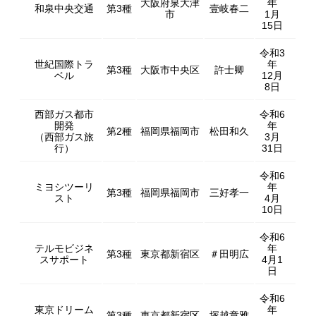
大阪府泉大津
年
和泉中央交通
第3種
壹岐春二
市
1月
15日
令和3
世紀国際トラ
年
第3種
大阪市中央区
許士卿
ベル
12月
8日
西部ガス都市
令和6
開発
年
第2種
福岡県福岡市
松田和久
（西部ガス旅
3月
行）
31日
令和6
ミヨシツーリ
年
第3種
福岡県福岡市
三好孝一
スト
4月
10日
令和6
テルモビジネ
年
第3種
東京都新宿区
＃田明広
スサポート
4月1
日
令和6
東京ドリーム
年
第3種
東京都新宿区
塚越章雅