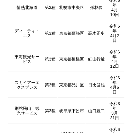
令和6
年
情熱北海道
第3種
札幌市中央区
孫林傑
4月
10日
令和6
ディ・ティ・
年
第3種
東京都葛飾区
髙木正史
エス
4月2
日
令和6
東海観光サー
年
第3種
東京都板橋区
細山行敏
ビス
4月
12日
令和6
スカイアーエ
年
第3種
東京都品川区
日比健雄
クスプレス
4月5
日
令和6
別館飛山 観
年
第3種
岐阜県下呂市
山口豊二
光サービス
3月
31日
令和6