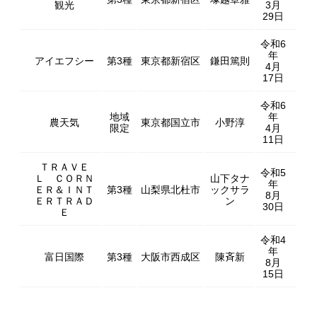
観光
3月
29日
令和6
年
アイエフシー
第3種
東京都新宿区
鎌田篤則
4月
17日
令和6
地域
年
農天気
東京都国立市
小野淳
限定
4月
11日
ＴＲＡＶＥ
令和5
Ｌ ＣＯＲＮ
山下タナ
年
ＥＲ＆ＩＮＴ
第3種
山梨県北杜市
ックサラ
8月
ＥＲＴＲＡＤ
ン
30日
Ｅ
令和4
年
富日国際
第3種
大阪市西成区
陳斉新
8月
15日