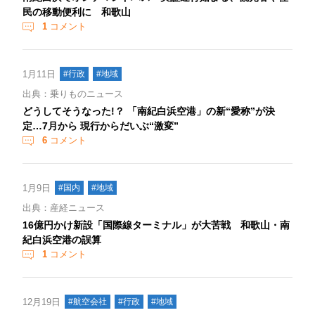
民の移動便利に 和歌山
1
コメント
1月11日
#行政
#地域
出典：乗りものニュース
どうしてそうなった!？ 「南紀白浜空港」の新“愛称”が決
定…7月から 現行からだいぶ“激変”
6
コメント
1月9日
#国内
#地域
出典：産経ニュース
16億円かけ新設「国際線ターミナル」が大苦戦 和歌山・南
紀白浜空港の誤算
1
コメント
12月19日
#航空会社
#行政
#地域