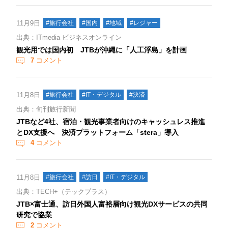
11月9日
#旅行会社
#国内
#地域
#レジャー
出典：ITmedia ビジネスオンライン
観光用では国内初 JTBが沖縄に「人工浮島」を計画
7
コメント
11月8日
#旅行会社
#IT・デジタル
#決済
出典：旬刊旅行新聞
JTBなど4社、宿泊・観光事業者向けのキャッシュレス推進
とDX支援へ 決済プラットフォーム「stera」導入
4
コメント
11月8日
#旅行会社
#訪日
#IT・デジタル
出典：TECH+（テックプラス）
JTB×富士通、訪日外国人富裕層向け観光DXサービスの共同
研究で協業
2
コメント