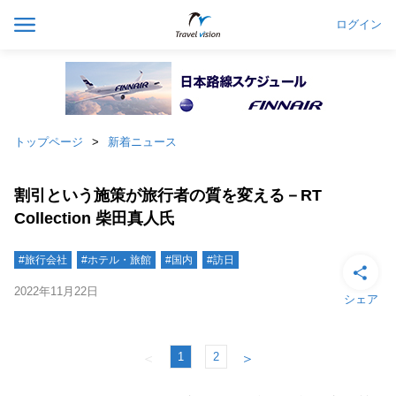
ログイン
トップページ
新着ニュース
割引という施策が旅行者の質を変える－RT
Collection 柴田真人氏
#旅行会社
#ホテル・旅館
#国内
#訪日
2022年11月22日
シェア
1
2
＜
＞