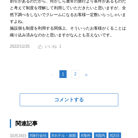
割引があるのだから、何かしら通常の旅行より条件があるものだ
と考えて制度を理解して利用していただきたいと思いますが、全
然下調べをしないでクレームになるお客様一定数いらっしゃいま
すよね。
施設側も制度を利用する関係上、そういったお客様がくることは
織り込み済みなのかと思いますがなんとも言えないです。
2022/11/25
1
1
2
＜
＞
コメントする
関連記事
10月24日
#旅行会社
#ホテル・旅館
#海外
#国内
#訪日