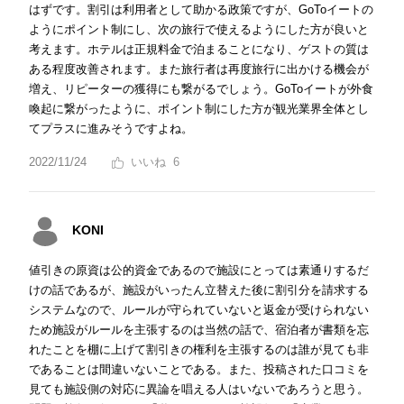
はずです。割引は利用者として助かる政策ですが、GoToイートの
ようにポイント制にし、次の旅行で使えるようにした方が良いと
考えます。ホテルは正規料金で泊まることになり、ゲストの質は
ある程度改善されます。また旅行者は再度旅行に出かける機会が
増え、リピーターの獲得にも繋がるでしょう。GoToイートが外食
喚起に繋がったように、ポイント制にした方が観光業界全体とし
てプラスに進みそうですよね。
2022/11/24
6
KONI
値引きの原資は公的資金であるので施設にとっては素通りするだ
けの話であるが、施設がいったん立替えた後に割引分を請求する
システムなので、ルールが守られていないと返金が受けられない
ため施設がルールを主張するのは当然の話で、宿泊者が書類を忘
れたことを棚に上げて割引きの権利を主張するのは誰が見ても非
であることは間違いないことである。また、投稿された口コミを
見ても施設側の対応に異論を唱える人はいないであろうと思う。