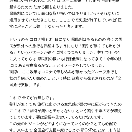
最初にやったGoToについては 本当に蒸発してしまった需要を喚
起するための 助かる面もありました。
県民割については 面倒な取り扱いではありましたが それなりに
適用させていただきました。ここまでで支援が終了していれば 正
常に戻ることは難しくなかったと考えます。
というのも コロナ禍も3年目になり 県民割はあるものの 多くの国
民が県外への旅行を渇望するようになり「割引が無くても出かけ
る」というパターンが徐々に増えつつありました。弊社でも 今年
に入ってからは 県民割の扱いもほぼ低調になってきて「今年の秋
には ある程度戻るかな…」とイメージをしていました。
実際に ここ数年はコロナで申し込みが無かったグループ旅行も
秋の予約が入り始めた…という時に 政府から発表されたのが「全
国旅行支援」です。
これで 全てが台無しです。
割引が無くても 旅行に出かける空気感が世の中に広がってきたの
に これで「割引が無いと出かけない」という割引中毒の方が増え
てしまいます。要は需要を先食いしてるだけなんです。
この先のビジョンがどのようになっていくのか？とても心配で
す。来年まで 全国旅行支援を続けるとか 新GoToだとか…もう結