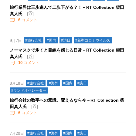
旅行業界は三歩進んで二歩下がる？！－RT Collection 柴田
真人氏
6
コメント
9月7日
#旅行会社
#国内
#訪日
#新型コロナウイルス
ノーマスクで歩くと目線を感じる日常－RT Collection 柴田
真人氏
10
コメント
8月18日
#旅行会社
#海外
#国内
#訪日
#ランドオペレーター
旅行会社の数字への意識、変えるなら今－RT Collection 柴
田真人氏
6
コメント
7月20日
#旅行会社
#海外
#国内
#訪日