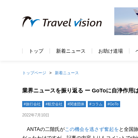
トップ
新着ニュース
お助け道場
トップページ
新着ニュース
業界ニュースを振り返る ー GoToに自浄作用
#旅行会社
#航空会社
#関連団体
#コラム
#GoTo
2022年7月10日
ANTAの二階氏が
この機会を逃さず奮起を
と全国旅
だったわけですが、記事の内容よりもコメントでchi