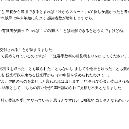
ても 当初から適用できるとすれば「秋からスタート」の1択しか無かったと考
それ以降は年末年始に向けて 感染者数が増加しますから。
い有識者が揃っていれば この程度のことは理解できると思うんですけどね。
交付されることが決まりました。
して認められているのですが…「送客手数料の相見積もりを出してください。
に見積りを取ったことも取られたこともないし ましてや他社と競ったことも競
も 観光行政を束ねる観光庁から その申請を求められたわけで…。
すよ。虚偽のものを出せ…と言われれば出しますけど それで公金が支出され
 結果として こちらの言い分が100%認められて見積り不要となりました。
行社が委託を受けてやっていると思うんですけど…知識的には そんなものか 