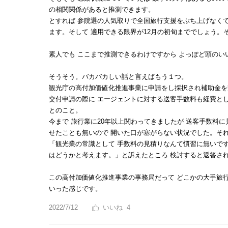
の相関関係があると推測できます。
とすれば 参院選の人気取りで全国旅行支援をぶち上げなく
ます。そして 適用できる限界が12月の初旬まででしょう。
素人でも ここまで推測できるわけですから よっぽど頭のい
そうそう。バカバカしい話と言えばもう１つ。
観光庁の高付加価値化推進事業に申請をし採択され補助金を
交付申請の際に エージェントに対する送客手数料も経費と
とのこと。
今まで 旅行業に20年以上関わってきましたが 送客手数料
せたことも無いので 開いた口が塞がらない状況でした。それ
「観光業の常識として 手数料の見積りなんて慣習に無いで
はどうかと考えます。」と訴えたところ 検討すると返答され
この高付加価値化推進事業の事務局だって どこかの大手旅
いった感じです。
2022/7/12
4