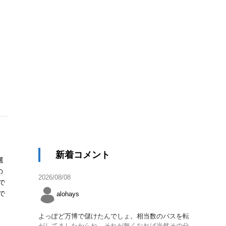
新着コメント
選
の
2026/08/08
で
で
alohays
よっぽど万博で儲けたんでしょ。相当数のバスを転
がしてましたからね。それが無くなれば当然その分