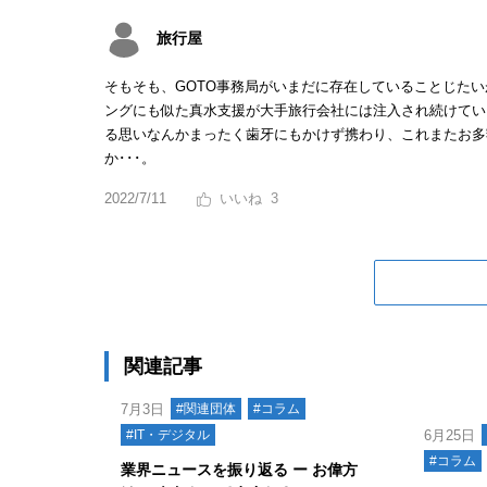
旅行屋
そもそも、GOTO事務局がいまだに存在していることじたい
ングにも似た真水支援が大手旅行会社には注入され続けてい
る思いなんかまったく歯牙にもかけず携わり、これまたお多
か･･･。
2022/7/11
3
関連記事
7月3日
#関連団体
#コラム
#IT・デジタル
6月25日
#コラム
業界ニュースを振り返る ー お偉方