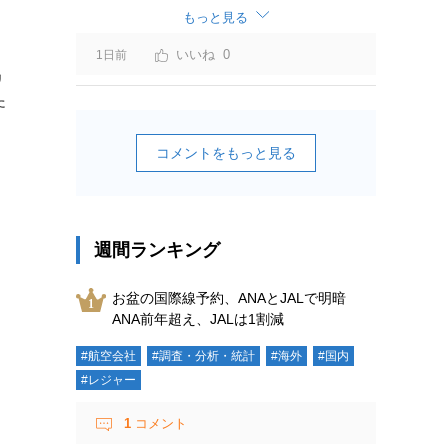
ーチャージ＝利益」と判断されますよ。
もっと見る
0
1日前
リ
た
コメントをもっと見る
週間ランキング
お盆の国際線予約、ANAとJALで明暗
ANA前年超え、JALは1割減
#航空会社
#調査・分析・統計
#海外
#国内
#レジャー
1
コメント