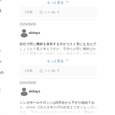
なければいいですが。
もっと見る
え
0
1日前
2026/08/08
alohays
自社で同じ機材を保有する方がコスト安になるんで
しょうか？素人考えですが、手持ちが同じ機材ばか
」
りだと需要の多い路線も少ない路線も同じ席数分を
供給することになるので、需要が多い路線には大型
もっと見る
わ
機材を当て、少ない路線には小型機材を当てるな
ど、席数を調整するにはリース契約の方が対応しや
0
1日前
るの
すいと思いました。
2026/08/08
と
alohays
シンガポールケロシンは6月位から下がり始めてお
り、今や4～5月の水準の70%程度まで安くなってい
ます。 下がった分はキチンと下げないと「燃油サ