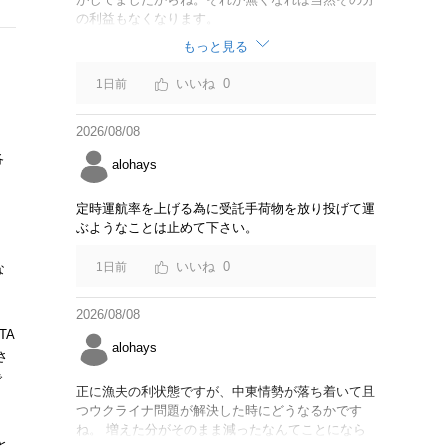
の利益もなくなります。
もっと見る
0
1日前
2026/08/08
各
alohays
定時運航率を上げる為に受託手荷物を放り投げて運
ぶようなことは止めて下さい。
0
1日前
な
2026/08/08
TA
alohays
さ
で
正に漁夫の利状態ですが、中東情勢が落ち着いて且
つウクライナ問題が解決した時にどうなるかです
ね。 増えた分がそのまま減ったなんてことになら
と