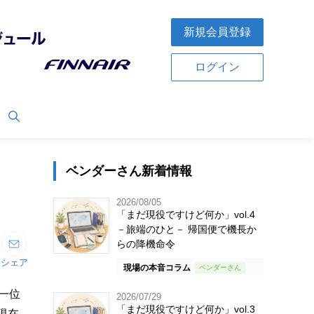
新規会員登録
ログイン
ベンダーさん新着情報
2026/08/05
「まだ現役ですけど何か」vol.4
－旅端のひと－ 帰国便で機長か
らの降機命令
シェア
現場の本音コラム
一位
2026/07/29
「まだ現役ですけど何か」vol.3
現在