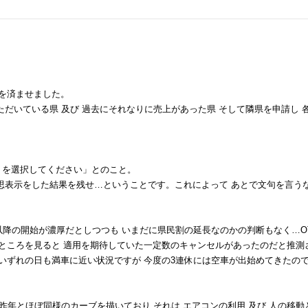
請を済ませました。
ただいている県 及び 過去にそれなりに売上があった県 そして隣県を申請し 
 を選択してください」とのこと。
意思表示をした結果を残せ…ということです。これによって あとで文句を言う
以降の開始が濃厚だとしつつも いまだに県民割の延長なのかの判断もなく…O
たところを見ると 適用を期待していた一定数のキャンセルがあったのだと推測
いずれの日も満車に近い状況ですが 今度の3連休には空車が出始めてきたの
昨年とほぼ同様のカーブを描いており それは エアコンの利用 及び 人の移動