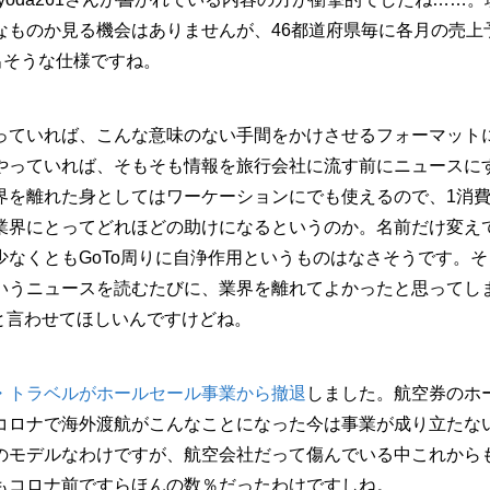
なものか見る機会はありませんが、46都道府県毎に各月の売上
出そうな仕様ですね。
ていれば、こんな意味のない手間をかけさせるフォーマット
やっていれば、そもそも情報を旅行会社に流す前にニュースに
界を離れた身としてはワーケーションにでも使えるので、1消
業界にとってどれほどの助けになるというのか。名前だけ変え
なくともGoTo周りに自浄作用というものはなさそうです。そ
いうニュースを読むたびに、業界を離れてよかったと思ってし
と言わせてほしいんですけどね。
・トラベルがホールセール事業から撤退
しました。航空券のホ
コロナで海外渡航がこんなことになった今は事業が成り立たな
のモデルなわけですが、航空会社だって傷んでいる中これから
もコロナ前ですらほんの数％だったわけですしね。