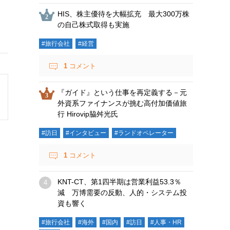
HIS、株主優待を大幅拡充 最大300万株
の自己株式取得も実施
#旅行会社
#経営
1
コメント
『ガイド』という仕事を再定義する－元
外資系ファイナンスが挑む高付加価値旅
行 Hirovip脇舛光氏
#訪日
#インタビュー
#ランドオペレーター
1
コメント
KNT-CT、第1四半期は営業利益53.3％
減 万博需要の反動、人的・システム投
資も響く
#旅行会社
#海外
#国内
#訪日
#人事・HR