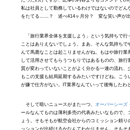
私は社員として勤務しているわけではないのでどん
をたてる……？ 述べ414ヶ月分？ 変な笑い声が
「旅行業界全体を支援しよう」という気持ちで行っ
ことはありえないでしょう。まあ、そんな気持ちで
んて馬鹿なことは起こりませんがね。もはや旅行業
して活用させてもらうつもりではあるものの、旅行
質が変わっていないことがよく分かる一連の流れ、少
もこの支援も結局延期するみたいですけどね。こう
が嫌で仕方がない。IT業界なんていって後悔したわ
そして暗いニュースがまた一つ、
オーバーシーズ
ールなんてものは薄利多売の代表みたいなもので、
ょう。そもそもが航空会社からのコミッション頼り
ッションが出続けるかなんてわかりません。そもそ