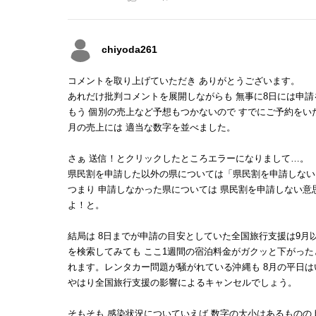
chiyoda261
コメントを取り上げていただき ありがとうございます。
あれだけ批判コメントを展開しながらも 無事に8日には申
もう 個別の売上など予想もつかないので すでにご予約をい
月の売上には 適当な数字を並べました。
さぁ 送信！とクリックしたところエラーになりまして…。
県民割を申請した以外の県については「県民割を申請しない
つまり 申請しなかった県については 県民割を申請しない
よ！と。
結局は 8日までが申請の目安としていた全国旅行支援は9月
を検索してみても ここ1週間の宿泊料金がガクッと下がっ
れます。レンタカー問題が騒がれている沖縄も 8月の平日は
やはり全国旅行支援の影響によるキャンセルでしょう。
そもそも 感染状況についていえば 数字の大小はあるものの 