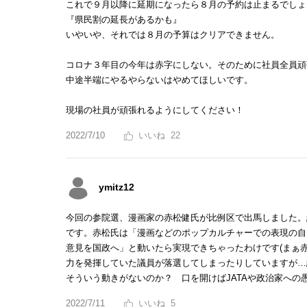
これで９月以降に延期になったら８月の予約は止まるでしょ
『県民割の延長があるかも』
いやいや、それでは８月の予算はクリアできません。
コロナ３年目の今年は赤字にしない。そのために社員全員頑
中途半端にやるやらないはやめてほしいです。
現場の社員が頑張れるようにしてください！
2022/7/10
22
ymitz12
今回の参院選、漫画家の赤松健氏が比例区で出馬しました。
です。赤松氏は「漫画などのポップカルチャーでの表現の自
意見を国政へ」と動いたら実現できちゃったわけです(まぁ
力を発揮していた議員が落選してしまったりしていますが…
そういう動きがないのか？ 口を開けばJATAや政治家へ
2022/7/11
5