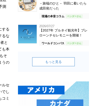
－旅端のひと－ 羽田に着いたら
予測
成田発だった
現場の本音コラム
2026/07/27
にする
【2027年 ブルネイ観光年】プレ
ローンチセレモニーを開催！
するな
費者と
ワールドコンパス
ても本
もそ
もっと見る
まうの
ールセ
いでし
もコミ