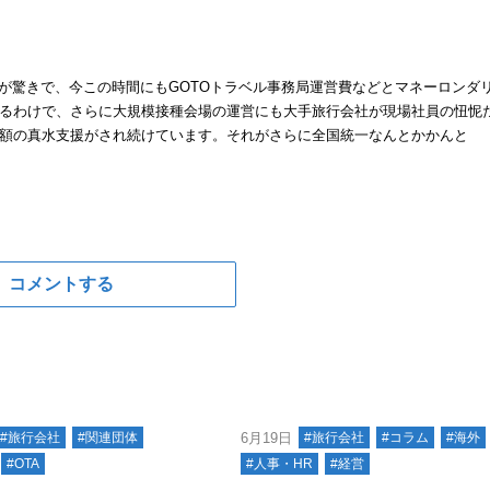
が驚きで、今この時間にもGOTOトラベル事務局運営費などとマネーロンダ
るわけで、さらに大規模接種会場の運営にも大手旅行会社が現場社員の忸怩
額の真水支援がされ続けています。それがさらに全国統一なんとかかんと
コメントする
#旅行会社
#関連団体
6月19日
#旅行会社
#コラム
#海外
#OTA
#人事・HR
#経営