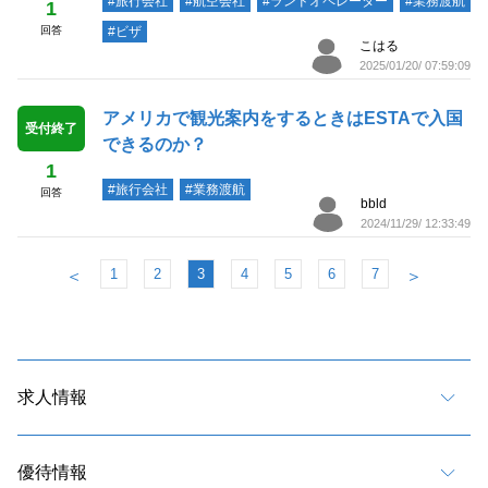
#旅行会社
#航空会社
#ランドオペレーター
#業務渡航
1
回答
#ビザ
こはる
2025/01/20/ 07:59:09
アメリカで観光案内をするときはESTAで入国
受付終了
できるのか？
1
#旅行会社
#業務渡航
回答
bbld
2024/11/29/ 12:33:49
1
2
3
4
5
6
7
＜
＞
求人情報
優待情報