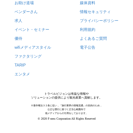
お助け道場
媒体資料
ベンダーさん
情報セキュリティ
求人
プライバシーポリシー
イベント・セミナー
利用規約
優待
よくあるご質問
wifiメディアスタイル
電子公告
ファクタリング
TARIP
エンタメ
トラベルビジョンは有益な情報や
ソリューションの提供により観光産業へ貢献します。
※著作権法３２条に従い，『旅行業界の情報流通』の目的のため，
公正な慣行に基づく正当な範囲内で
他メディアからの引用をしております。
© 2020 F-ness Corporation All Rights Reserved