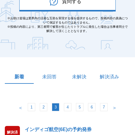
質問する
※お助け道場は業界内の活発な互助を実現する場を提供するもので、投稿内容の真偽につ
いて保証するものではありません。
※投稿の内容により、第三者間で被害が生じたりトラブルに発生した場合は当事者同士で
解決して頂くこととなります。
新着
未回答
未解決
解決済み
1
2
3
4
5
6
7
＜
＞
インディゴ航空(6E)の予約発券
解決済