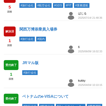
#旅行会社
#航空会社
#GDS
#FIT
#業務渡航
5
回答
ばじる
2025/07/14/ 21:48:36
関西万博添乗員入場券
解決済
#旅行会社
#国内
1
回答
6
2025/06/09/ 16:02:33
JRマル版
受付終了
#旅行会社
1
回答
kukky
2025/04/04/ 10:10:15
ベトナムのe-VISAについて
受付終了