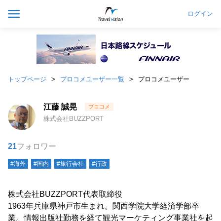
ログイン
トップページ
プロコメユーザー一覧
プロコメユーザー
江藤 誠晃
株式会社BUZZPORT
21
フォロワー
#海外
#国内
#旅行会社
#行政
株式会社BUZZPORT代表取締役
1963年兵庫県神戸市生まれ。関西学院大学経済学部卒
業。情報出版社勤務を経て観光マーケティング事業社を起