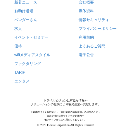
新着ニュース
会社概要
お助け道場
媒体資料
ベンダーさん
情報セキュリティ
求人
プライバシーポリシー
イベント・セミナー
利用規約
優待
よくあるご質問
wifiメディアスタイル
電子公告
ファクタリング
TARIP
エンタメ
トラベルビジョンは有益な情報や
ソリューションの提供により観光産業へ貢献します。
※著作権法３２条に従い，『旅行業界の情報流通』の目的のため，
公正な慣行に基づく正当な範囲内で
他メディアからの引用をしております。
© 2020 F-ness Corporation All Rights Reserved