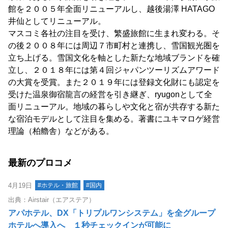
館を２００５年全面リニューアルし、越後湯澤 HATAGO
井仙としてリニューアル。
マスコミ各社の注目を受け、繁盛旅館に生まれ変わる。そ
の後２００８年には周辺７市町村と連携し、雪国観光圏を
立ち上げる。雪国文化を軸とした新たな地域ブランドを確
立し、２０１８年には第４回ジャパンツーリズムアワード
の大賞を受賞。また２０１９年には登録文化財にも認定を
受けた温泉御宿龍言の経営を引き継ぎ、ryugonとして全
面リニューアル。地域の暮らしや文化と宿が共存する新た
な宿泊モデルとして注目を集める。著書にユキマロゲ経営
理論（柏艪舎）などがある。
最新のプロコメ
4月19日
#ホテル・旅館
#国内
出典：Airstair（エアステア）
アパホテル、DX「トリプルワンシステム」を全グループ
ホテルへ導入へ １秒チェックインが可能に