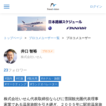
ログイン
トップページ
プロコメユーザー一覧
プロコメユーザー
井口 智裕
株式会社いせん
23
フォロワー
#国内
#行政
#観光局
#ホテル・旅館
#マーケティング
#ランドオペレーター
株式会社いせん代表取締役ならびに雪国観光圏代表理事
家業である温泉旅館を引き継ぎ、２００５年に駅前温泉旅