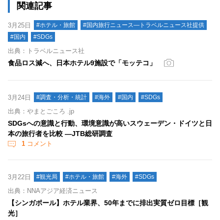
関連記事
3月25日
#ホテル・旅館
#国内旅行ニュース―トラベルニュース社提供
#国内
#SDGs
出典：トラベルニュース社
食品ロス減へ、日本ホテル9施設で「モッテコ」
3月24日
#調査・分析・統計
#海外
#国内
#SDGs
出典：やまとごころ .jp
SDGsへの意識と行動、環境意識が高いスウェーデン・ドイツと日
本の旅行者を比較 —JTB総研調査
1
コメント
3月22日
#観光局
#ホテル・旅館
#海外
#SDGs
出典：NNAアジア経済ニュース
【シンガポール】ホテル業界、50年までに排出実質ゼロ目標［観
光］