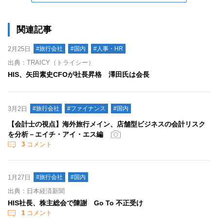
関連記事
2月25日
#旅行会社
#国内
#人事・HR
出典：TRAICY（トライシー）
HIS、矢田素史CFOが社長昇格 澤田氏は会長
3月2日
#旅行会社
#ファイナンス
#国内
【会計士の視点】海外旅行メイン、店舗型ビジネスの会計リスク
を分析－エイチ・アイ・エス編
3
コメント
1月27日
#旅行会社
#国内
出典：日本経済新聞
HIS社長、株主総会で陳謝 Go To 不正受け
1
コメント