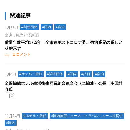
関連記事
1月11日
#関連団体
#国内
#宿泊
出典：観光経済新聞
償還年数平均17.5年 全旅連ポストコロナ委、宿泊業界の厳しい
状態示す
1
コメント
1月4日
#ホテル・旅館
#関連団体
#国内
#訪日
#宿泊
全国旅館ホテル生活衛生同業組合連合会（全旅連）会長 多田計
介氏
11月24日
#ホテル・旅館
#国内旅行ニュース―トラベルニュース社提供
#国内