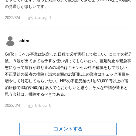
の見通しがほしいです。
2022/3/4
1
akira
GoToトラベル事業は決定した日程で必ず実行して欲しい。コロナの第7
波、８波が出てきても予算を使い切ってもらいたい。蔓延防止や緊急事
態になって旅行が取り止めの場合はキャンセル料の補填をして欲しい。
不正受給の業者の排除と請求金額の1億円以上の業者はチェック項目を
増やして対応してもらいたい。HISの不正受給の1泊60,000円以上の宿
泊研修で30泊や60泊は素人でもおかしいと思う。そんな申請が通ると
思う会社は、排除するべきである。
2022/3/4
0
コメントする