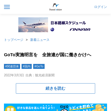
ログイン
トップページ
新着ニュース
GoTo実施明言を 全旅連が国に働きかけへ
#関連団体
#国内
#GoTo
2022年3月3日
出典：観光経済新聞
続きを読む