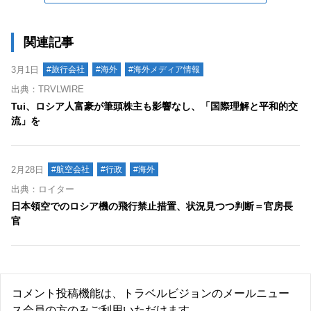
関連記事
3月1日
#旅行会社
#海外
#海外メディア情報
出典：TRVLWIRE
Tui、ロシア人富豪が筆頭株主も影響なし、「国際理解と平和的交
流」を
2月28日
#航空会社
#行政
#海外
出典：ロイター
日本領空でのロシア機の飛行禁止措置、状況見つつ判断＝官房長
官
コメント投稿機能は、トラベルビジョンのメールニュー
ス会員の方のみご利用いただけます。