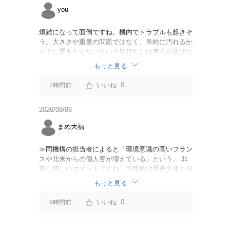
you
煩雑になって面倒ですね。機内でトラブルも起きそ
う。大きさや重量の問題ではなく、単純に汚れるか
ら下に置きたくないという気持ちには考えが及ばな
かったのでしょうかね。いっそ、荷物棚を撤去した
もっと見る
座席を作って、座席指定も荷物も含んだプランとす
べて無しで格安プランで分けてもらった方がシンプ
0
7時間前
ルで分かりやすいかも。どんどん料金が細分化され
て面倒です。
2026/08/06
まめ大福
≫同機構の担当者によると「環境意識の高いフラン
スや北米からの個人客が増えている」という。 非
常に嬉しいコメントですね。佐渡島は歴史文化と自
然が相まっての土地となっているので、個人的には
もっと見る
環境意識の低い人は来ないでほしいです。「金がと
れるんじゃないか」と勝手に穴掘ったりしそうな国
0
9時間前
の人は来ないでほしいですね。