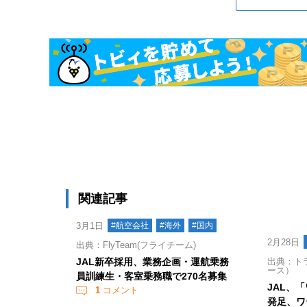
関連記事
3月1日
#航空会社
#海外
#国内
2月28日
出典：FlyTeam(フライチーム)
JAL新卒採用、業務企画・運航乗務
出典：ト
ース）
員訓練生・客室乗務職で270名募集
JAL、
1
コメント
発足、ワ