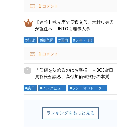
1
コメント
【速報】観光庁で長官交代、木村典央氏
が就任へ JNTOも理事人事
#行政
#観光局
#国内
#人事・HR
1
コメント
「価値を決めるのはお客様」－BOJ野口
貴裕氏が語る、高付加価値旅行の本質
#訪日
#インタビュー
#ランドオペレーター