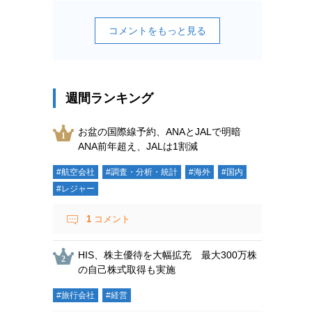
コメントをもっと見る
週間ランキング
お盆の国際線予約、ANAとJALで明暗
ANA前年超え、JALは1割減
#航空会社
#調査・分析・統計
#海外
#国内
#レジャー
1
コメント
HIS、株主優待を大幅拡充 最大300万株
の自己株式取得も実施
#旅行会社
#経営