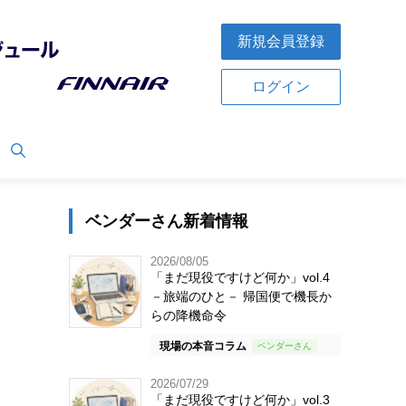
新規会員登録
ログイン
ベンダーさん新着情報
2026/08/05
「まだ現役ですけど何か」vol.4
－旅端のひと－ 帰国便で機長か
らの降機命令
現場の本音コラム
2026/07/29
「まだ現役ですけど何か」vol.3