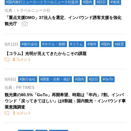
#国内旅行ニュース―トラベルニュース社提供
#国内
#訪日
#地域
出典：トラベルニュース社
「重点支援DMO」37法人を選定、インバウンド誘客支援を強化
観光庁
9月12日
#旅行会社
#ホテル・旅館
#コラム
#海外
#国内
#経営
【コラム】光明が見えてきたからこその課題
2
コメント
9月6日
#旅行会社
#調査・分析・統計
#国内
#訪日
#GoTo
出典：PR TIMES
観光業の80.5%「GoTo」再開希望、時期は「年内」7割。インバ
ウンド「戻ってきてほしい」は8割超：国内観光・インバウンド事
業意識調査
1
コメント