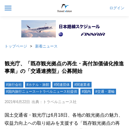
ログイン
トップページ
新着ニュース
観光庁、「既存観光拠点の再生・高付加価値化推進
事業」の「交通連携型」公募開始
#旅行会社
#ホテル・旅館
#関連団体
#関連業者
#国内旅行ニュース―トラベルニュース社提供
#国内
#交通・運輸
2021年6月22日
出典：トラベルニュース社
国土交通省・観光庁は6月18日、各地の観光拠点の魅力、
収益力向上への取り組みを支援する「既存観光拠点の再