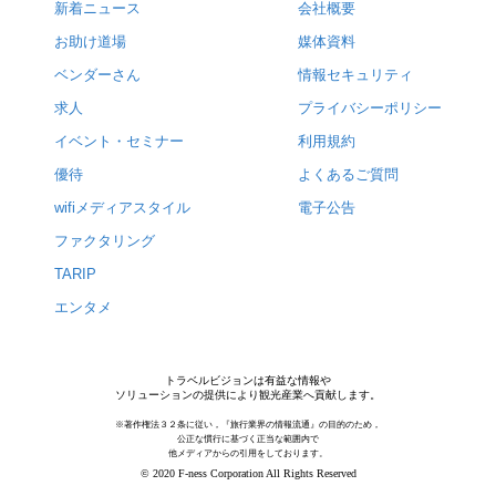
新着ニュース
会社概要
お助け道場
媒体資料
ベンダーさん
情報セキュリティ
求人
プライバシーポリシー
イベント・セミナー
利用規約
優待
よくあるご質問
wifiメディアスタイル
電子公告
ファクタリング
TARIP
エンタメ
トラベルビジョンは有益な情報や
ソリューションの提供により観光産業へ貢献します。
※著作権法３２条に従い，『旅行業界の情報流通』の目的のため，
公正な慣行に基づく正当な範囲内で
他メディアからの引用をしております。
© 2020 F-ness Corporation All Rights Reserved