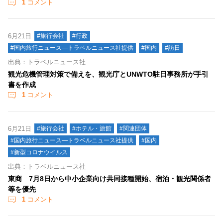
1
コメント
6月21日
#旅行会社
#行政
#国内旅行ニュース―トラベルニュース社提供
#国内
#訪日
出典：トラベルニュース社
観光危機管理対策で備えを、観光庁とUNWTO駐日事務所が手引
書を作成
1
コメント
6月21日
#旅行会社
#ホテル・旅館
#関連団体
#国内旅行ニュース―トラベルニュース社提供
#国内
#新型コロナウイルス
出典：トラベルニュース社
東商 7月8日から中小企業向け共同接種開始、宿泊・観光関係者
等を優先
1
コメント