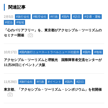
関連記事
2月5日
#旅行会社
#航空会社
#行政
#国内
#訪日
#交通・運輸
#宿泊
#地域
「心のバリアフリー」を、東京都がアクセシブル・ツーリズムの
セミナー開催
10月17日
#国内旅行ニュース―トラベルニュース社提供
#国内
#地域
アクセシブル・ツーリズムと堺観光 国際障害者交流センターが
11月28日にイベント／大阪
11月29日
#旅行会社
#行政
#イベント
#国内
#訪日
東京都、「アクセシブル・ツーリズム・シンポジウム」を初開催