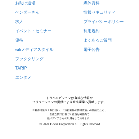
お助け道場
媒体資料
ベンダーさん
情報セキュリティ
求人
プライバシーポリシー
イベント・セミナー
利用規約
優待
よくあるご質問
wifiメディアスタイル
電子公告
ファクタリング
TARIP
エンタメ
トラベルビジョンは有益な情報や
ソリューションの提供により観光産業へ貢献します。
※著作権法３２条に従い，『旅行業界の情報流通』の目的のため，
公正な慣行に基づく正当な範囲内で
他メディアからの引用をしております。
© 2020 F-ness Corporation All Rights Reserved