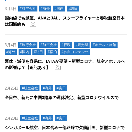
3月4日
#航空会社
#海外
#国内
#訪日
国内線でも減便、ANAとJAL、スターフライヤーと春秋航空日本
は国際線も
3月4日
#旅行会社
#航空会社
#行政
#観光局
#ホテル・旅館
#海外
#国内
#訪日
#宿泊
#独自コンテンツ
運休・減便を容易に、IATAが要望－新型コロナ、航空とホテルへ
の影響は？【追記あり】
2月25日
#航空会社
#海外
#訪日
全日空、新たに中国3路線の運休決定、新型コロナウイルスで
2月20日
#航空会社
#海外
#訪日
シンガポール航空、日本含め一部路線で欠航計画、新型コロナで