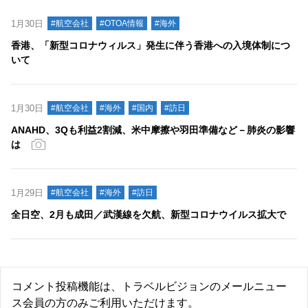
1月30日
#航空会社
#OTOA情報
#海外
香港、「新型コロナウィルス」発生に伴う香港への入境体制につ
いて
1月30日
#航空会社
#海外
#国内
#訪日
ANAHD、3Qも利益2割減、米中摩擦や羽田準備など－肺炎の影響
は
1月29日
#航空会社
#海外
#訪日
全日空、2月も成田／武漢線を欠航、新型コロナウイルス拡大で
コメント投稿機能は、トラベルビジョンのメールニュー
ス会員の方のみご利用いただけます。