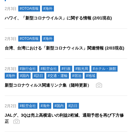
2月3日
#OTOA情報
#海外
ハワイ、「新型コロナウイルス」に関する情報 (2/01現在)
2月3日
#OTOA情報
#海外
台湾、台湾における「新型コロナウィルス」関連情報 (2/03現在)
2月3日
#旅行会社
#航空会社
#行政
#観光局
#ホテル・旅館
#海外
#国内
#訪日
#交通・運輸
#宿泊
#地域
新型コロナウィルス関連リンク集（随時更新）
2月2日
#航空会社
#海外
#国内
#訪日
JALグ、3Qは売上高横這いの利益2桁減、通期予想を再び下方修
正