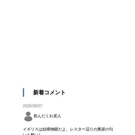
新着コメント
2026/08/07
飲んだくれ老人
イギリスは結構物騒だよ。レスター辺りの糞尿の匂
いも酷いし。