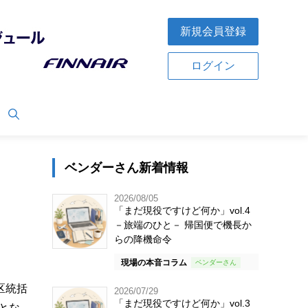
新規会員登録
ログイン
ベンダーさん新着情報
2026/08/05
「まだ現役ですけど何か」vol.4
－旅端のひと－ 帰国便で機長か
らの降機命令
現場の本音コラム
区統括
2026/07/29
「まだ現役ですけど何か」vol.3
とな