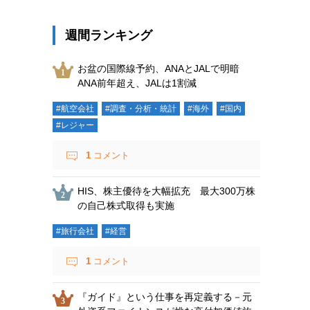
週間ランキング
お盆の国際線予約、ANAとJALで明暗
ANA前年超え、JALは1割減
#航空会社
#調査・分析・統計
#海外
#国内
#レジャー
1
コメント
HIS、株主優待を大幅拡充 最大300万株
の自己株式取得も実施
#旅行会社
#経営
1
コメント
『ガイド』という仕事を再定義する－元