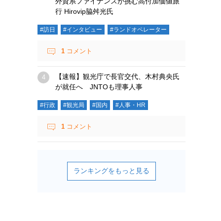
外資系ファイナンスが挑む高付加価値旅
行 Hirovip脇舛光氏
#訪日
#インタビュー
#ランドオペレーター
1
コメント
【速報】観光庁で長官交代、木村典央氏
が就任へ JNTOも理事人事
#行政
#観光局
#国内
#人事・HR
1
コメント