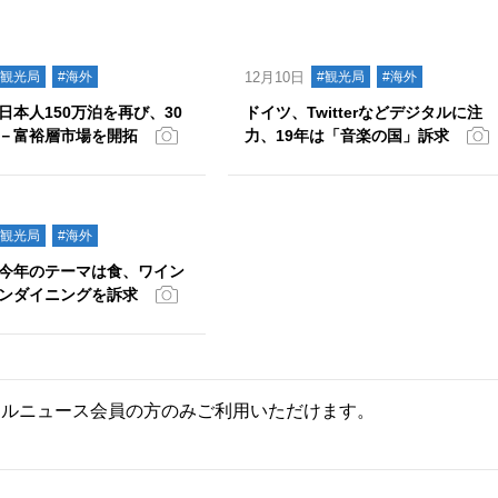
#観光局
#海外
12月10日
#観光局
#海外
日本人150万泊を再び、30
ドイツ、Twitterなどデジタルに注
－富裕層市場を開拓
力、19年は「音楽の国」訴求
#観光局
#海外
今年のテーマは食、ワイン
ンダイニングを訴求
ールニュース会員の方のみご利用いただけます。