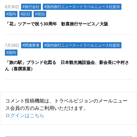
8月30日
#旅行会社
#国内旅行ニュース―トラベルニュース社提供
#国内
#訪日
#宿泊
「花」ツアーで祝う30周年 歓喜旅行サービス／大阪
7月18日
#関連業者
#国内旅行ニュース―トラベルニュース社提供
#国内
「旅の駅」ブランド化図る 日本観光施設協会、新会長に中村さ
ん（喜撰茶屋）
コメント投稿機能は、トラベルビジョンのメールニュー
ス会員の方のみご利用いただけます。
ログインはこちら