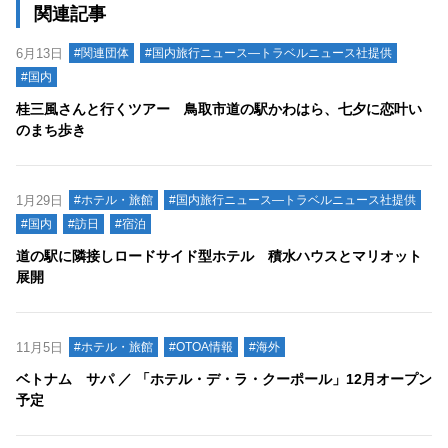
関連記事
6月13日
#関連団体
#国内旅行ニュース―トラベルニュース社提供
#国内
桂三風さんと行くツアー 鳥取市道の駅かわはら、七夕に恋叶い
のまち歩き
1月29日
#ホテル・旅館
#国内旅行ニュース―トラベルニュース社提供
#国内
#訪日
#宿泊
道の駅に隣接しロードサイド型ホテル 積水ハウスとマリオット
展開
11月5日
#ホテル・旅館
#OTOA情報
#海外
ベトナム サパ ／ 「ホテル・デ・ラ・クーポール」12月オープン
予定