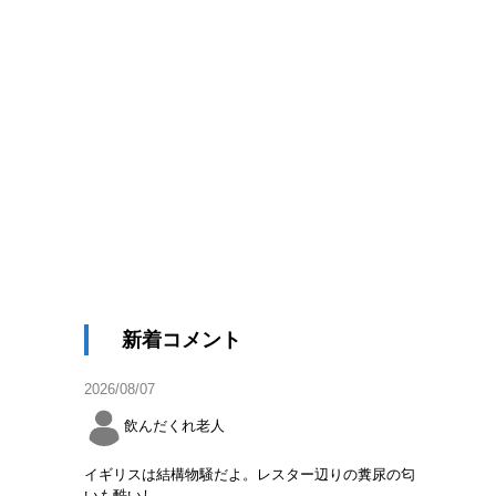
新着コメント
2026/08/07
飲んだくれ老人
イギリスは結構物騒だよ。レスター辺りの糞尿の匂
いも酷いし。