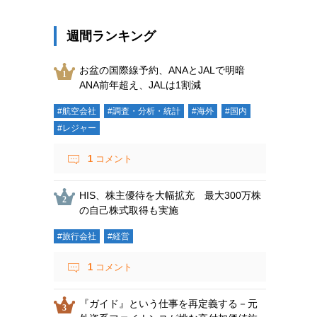
週間ランキング
お盆の国際線予約、ANAとJALで明暗
ANA前年超え、JALは1割減
#航空会社
#調査・分析・統計
#海外
#国内
#レジャー
1
コメント
HIS、株主優待を大幅拡充 最大300万株
の自己株式取得も実施
#旅行会社
#経営
1
コメント
『ガイド』という仕事を再定義する－元