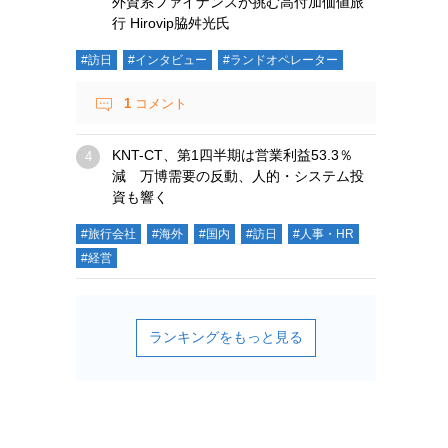
外資系ファイナンスが挑む高付加価値旅
行 Hirovip脇舛光氏
#訪日
#インタビュー
#ランドオペレーター
1
コメント
KNT-CT、第1四半期は営業利益53.3％
減 万博需要の反動、人的・システム投
資も響く
#旅行会社
#海外
#国内
#訪日
#人事・HR
#経営