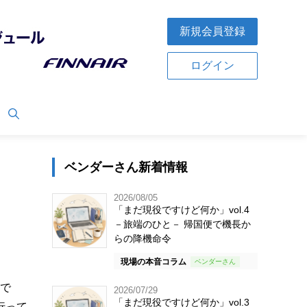
新規会員登録
ログイン
ベンダーさん新着情報
2026/08/05
「まだ現役ですけど何か」vol.4
－旅端のひと－ 帰国便で機長か
らの降機命令
現場の本音コラム
ルで
2026/07/29
「まだ現役ですけど何か」vol.3
行って