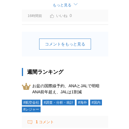
ーチャージ＝利益」と判断されますよ。
もっと見る
0
16時間前
コメントをもっと見る
週間ランキング
お盆の国際線予約、ANAとJALで明暗
ANA前年超え、JALは1割減
#航空会社
#調査・分析・統計
#海外
#国内
#レジャー
1
コメント