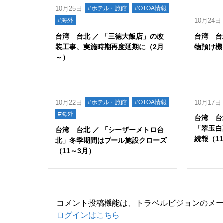
10月25日
#ホテル・旅館
#OTOA情報
#海外
10月24日
台湾 台北 ／ 「三徳大飯店」の改
台湾 台
装工事、実施時期再度延期に（2月
物預け機
～）
10月22日
#ホテル・旅館
#OTOA情報
10月17日
#海外
台湾 台
「翠玉白
台湾 台北 ／ 「シーザーメトロ台
続報（1
北」冬季期間はプール施設クローズ
（11～3月）
コメント投稿機能は、トラベルビジョンのメ
ログインはこちら