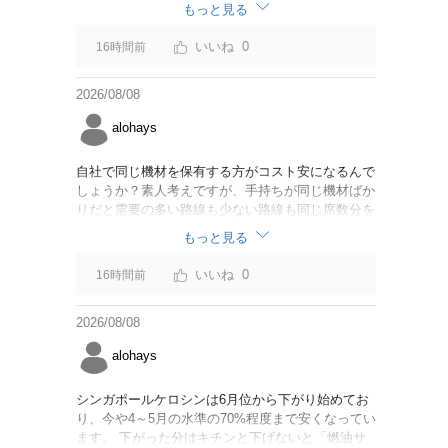
なければいいですが。
もっと見る
0
16時間前
2026/08/08
alohays
自社で同じ機材を保有する方がコスト安になるんで
しょうか？素人考えですが、手持ちが同じ機材ばか
りだと需要の多い路線も少ない路線も同じ席数分を
供給することになるので、需要が多い路線には大型
もっと見る
機材を当て、少ない路線には小型機材を当てるな
ど、席数を調整するにはリース契約の方が対応しや
0
16時間前
すいと思いました。
2026/08/08
alohays
シンガポールケロシンは6月位から下がり始めてお
り、今や4～5月の水準の70%程度まで安くなってい
ます。 下がった分はキチンと下げないと「燃油サ