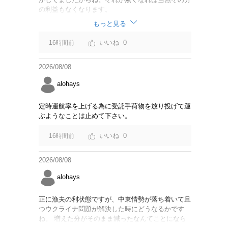
の利益もなくなります。
もっと見る
0
16時間前
2026/08/08
alohays
定時運航率を上げる為に受託手荷物を放り投げて運
ぶようなことは止めて下さい。
0
16時間前
2026/08/08
alohays
正に漁夫の利状態ですが、中東情勢が落ち着いて且
つウクライナ問題が解決した時にどうなるかです
ね。 増えた分がそのまま減ったなんてことになら