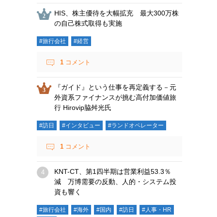
HIS、株主優待を大幅拡充 最大300万株
の自己株式取得も実施
#旅行会社
#経営
1
コメント
『ガイド』という仕事を再定義する－元
外資系ファイナンスが挑む高付加価値旅
行 Hirovip脇舛光氏
#訪日
#インタビュー
#ランドオペレーター
1
コメント
KNT-CT、第1四半期は営業利益53.3％
減 万博需要の反動、人的・システム投
資も響く
#旅行会社
#海外
#国内
#訪日
#人事・HR