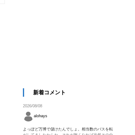
新着コメント
2026/08/08
alohays
よっぽど万博で儲けたんでしょ。相当数のバスを転
がしてましたからね。それが無くなれば当然その分