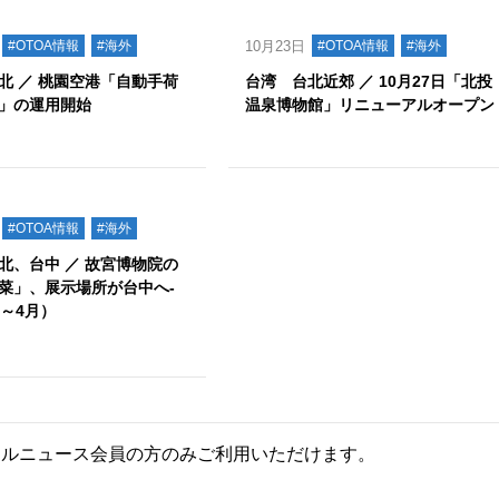
#OTOA情報
#海外
10月23日
#OTOA情報
#海外
北 ／ 桃園空港「自動手荷
台湾 台北近郊 ／ 10月27日「北投
」の運用開始
温泉博物館」リニューアルオープン
#OTOA情報
#海外
北、台中 ／ 故宮博物院の
菜」、展示場所が台中へ‐
1～4月）
ールニュース会員の方のみご利用いただけます。