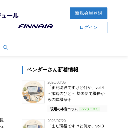
新規会員登録
ログイン
ベンダーさん新着情報
2026/08/05
「まだ現役ですけど何か」vol.4
－旅端のひと－ 帰国便で機長か
らの降機命令
現場の本音コラム
長
2026/07/29
「まだ現役ですけど何か」vol.3
は、