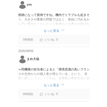
you
煩雑になって面倒ですね。機内でトラブルも起きそ
う。大きさや重量の問題ではなく、単純に汚れるか
ら下に置きたくないという気持ちには考えが及ばな
かったのでしょうかね。いっそ、荷物棚を撤去した
もっと見る
座席を作って、座席指定も荷物も含んだプランとす
べて無しで格安プランで分けてもらった方がシンプ
0
5時間前
ルで分かりやすいかも。どんどん料金が細分化され
て面倒です。
2026/08/06
まめ大福
≫同機構の担当者によると「環境意識の高いフラン
スや北米からの個人客が増えている」という。 非
常に嬉しいコメントですね。佐渡島は歴史文化と自
然が相まっての土地となっているので、個人的には
もっと見る
環境意識の低い人は来ないでほしいです。「金がと
れるんじゃないか」と勝手に穴掘ったりしそうな国
0
8時間前
の人は来ないでほしいですね。