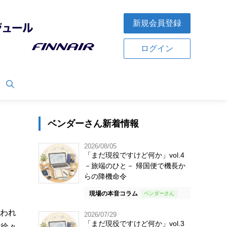
新規会員登録
ログイン
ベンダーさん新着情報
2026/08/05
「まだ現役ですけど何か」vol.4
－旅端のひと－ 帰国便で機長か
らの降機命令
現場の本音コラム
行われ
2026/07/29
「まだ現役ですけど何か」vol.3
は徐々