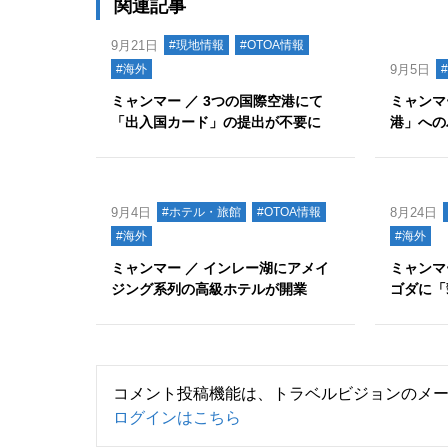
関連記事
9月21日
#現地情報
#OTOA情報
#海外
9月5日
ミャンマー ／ 3つの国際空港にて
ミャンマ
「出入国カード」の提出が不要に
港」への
9月4日
#ホテル・旅館
#OTOA情報
8月24日
#海外
#海外
ミャンマー ／ インレー湖にアメイ
ミャンマ
ジング系列の高級ホテルが開業
ゴダに「
コメント投稿機能は、トラベルビジョンのメ
ログインはこちら