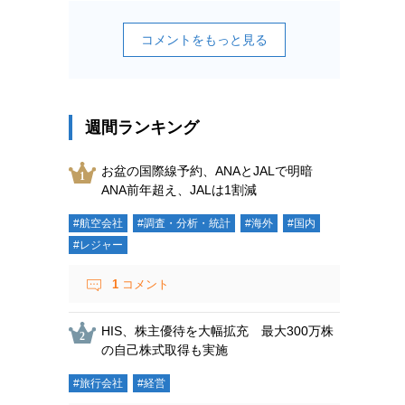
コメントをもっと見る
週間ランキング
お盆の国際線予約、ANAとJALで明暗
ANA前年超え、JALは1割減
#航空会社
#調査・分析・統計
#海外
#国内
#レジャー
1
コメント
HIS、株主優待を大幅拡充 最大300万株
の自己株式取得も実施
#旅行会社
#経営