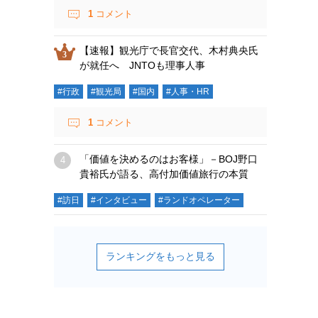
1
コメント
【速報】観光庁で長官交代、木村典央氏
が就任へ JNTOも理事人事
#行政
#観光局
#国内
#人事・HR
1
コメント
「価値を決めるのはお客様」－BOJ野口
貴裕氏が語る、高付加価値旅行の本質
#訪日
#インタビュー
#ランドオペレーター