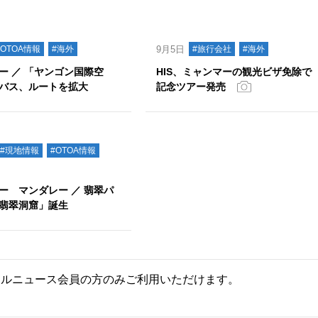
#OTOA情報
#海外
9月5日
#旅行会社
#海外
ー ／ 「ヤンゴン国際空
HIS、ミャンマーの観光ビザ免除で
バス、ルートを拡大
記念ツアー発売
#現地情報
#OTOA情報
ー マンダレー ／ 翡翠パ
翡翠洞窟」誕生
ールニュース会員の方のみご利用いただけます。