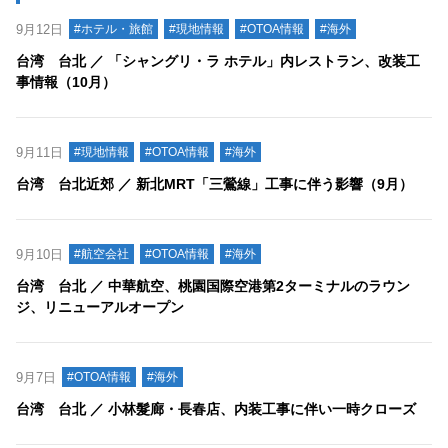
9月12日
#ホテル・旅館
#現地情報
#OTOA情報
#海外
台湾 台北 ／ 「シャングリ・ラ ホテル」内レストラン、改装工
事情報（10月）
9月11日
#現地情報
#OTOA情報
#海外
台湾 台北近郊 ／ 新北MRT「三鶯線」工事に伴う影響（9月）
9月10日
#航空会社
#OTOA情報
#海外
台湾 台北 ／ 中華航空、桃園国際空港第2ターミナルのラウン
ジ、リニューアルオープン
9月7日
#OTOA情報
#海外
台湾 台北 ／ 小林髮廊・長春店、内装工事に伴い一時クローズ