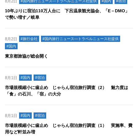
8月2日
#国内旅行ニュース―トラベルニュース社提供
#国内
#宿泊
10年ぶりに宿泊110万人台に 下呂温泉観光協会、「E－DMO」
で勢い増す／岐阜
8月2日
#旅行会社
#国内旅行ニュース―トラベルニュース社提供
#国内
東京都旅協が総会開く
8月1日
#国内
#宿泊
市場規模縮小に歯止め じゃらん宿泊旅行調査（2） 魅力度は
「食」の石川、「宿」の大分
8月1日
#国内
#宿泊
市場規模縮小に歯止め じゃらん宿泊旅行調査（1） 実施率、費
用など軒並み増