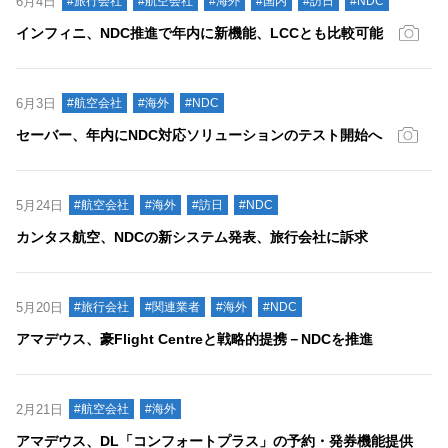
6月4日
#旅行会社
#航空会社
#海外
#国内
#訪日
#NDC
インフィニ、NDC推進で年内に新機能、LCCとも比較可能
6月3日
#航空会社
#海外
#NDC
セーバー、年内にNDC対応ソリューションのテスト開始へ
5月24日
#航空会社
#海外
#訪日
#NDC
カンタス航空、NDCの新システム発表、旅行会社に訴求
5月20日
#旅行会社
#関連業者
#海外
#NDC
アマデウス、豪Flight Centreと戦略的提携－NDCを推進
2月21日
#航空会社
#海外
アマデウス、DL「コンフォートプラス」の予約・発券機能提供