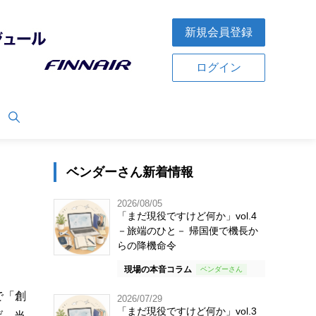
新規会員登録
ログイン
ベンダーさん新着情報
2026/08/05
「まだ現役ですけど何か」vol.4
－旅端のひと－ 帰国便で機長か
らの降機命令
現場の本音コラム
で「創
2026/07/29
「まだ現役ですけど何か」vol.3
げ、当