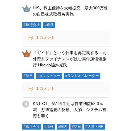
HIS、株主優待を大幅拡充 最大300万株
の自己株式取得も実施
#旅行会社
#経営
1
コメント
『ガイド』という仕事を再定義する－元
外資系ファイナンスが挑む高付加価値旅
行 Hirovip脇舛光氏
#訪日
#インタビュー
#ランドオペレーター
1
コメント
KNT-CT、第1四半期は営業利益53.3％
減 万博需要の反動、人的・システム投
資も響く
#旅行会社
#海外
#国内
#訪日
#人事・HR