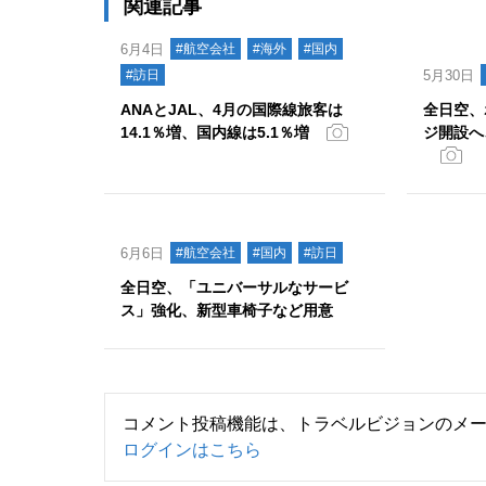
関連記事
6月4日
#航空会社
#海外
#国内
#訪日
5月30日
ANAとJAL、4月の国際線旅客は
全日空、
14.1％増、国内線は5.1％増
ジ開設へ
6月6日
#航空会社
#国内
#訪日
全日空、「ユニバーサルなサービ
ス」強化、新型車椅子など用意
コメント投稿機能は、トラベルビジョンのメ
ログインはこちら