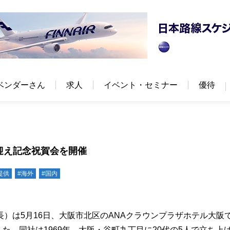
ベンダーさん
求人
イベント・セミナー
優待
迎え記念祝賀会を開催
提供
#海外
#国内
）は5月16日、大阪市北区のANAクラウンプラザホテル大阪
した。同社は1969年、大阪・谷町九丁目に20代の5人で立ち上