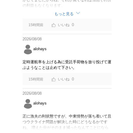
の利益もなくなります。
もっと見る
0
15時間前
2026/08/08
alohays
定時運航率を上げる為に受託手荷物を放り投げて運
ぶようなことは止めて下さい。
0
15時間前
2026/08/08
alohays
正に漁夫の利状態ですが、中東情勢が落ち着いて且
つウクライナ問題が解決した時にどうなるかです
ね。 増えた分がそのまま減ったなんてことになら