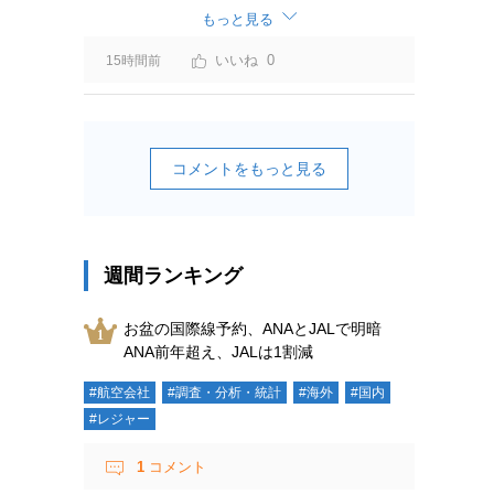
ーチャージ＝利益」と判断されますよ。
もっと見る
0
15時間前
コメントをもっと見る
週間ランキング
お盆の国際線予約、ANAとJALで明暗
ANA前年超え、JALは1割減
#航空会社
#調査・分析・統計
#海外
#国内
#レジャー
1
コメント