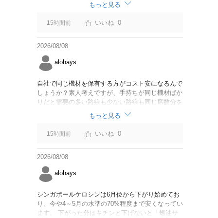
なければいいですが。
もっと見る
0
15時間前
2026/08/08
alohays
自社で同じ機材を保有する方がコスト安になるんで
しょうか？素人考えですが、手持ちが同じ機材ばか
りだと需要の多い路線も少ない路線も同じ席数分を
供給することになるので、需要が多い路線には大型
もっと見る
機材を当て、少ない路線には小型機材を当てるな
ど、席数を調整するにはリース契約の方が対応しや
0
15時間前
すいと思いました。
2026/08/08
alohays
シンガポールケロシンは6月位から下がり始めてお
り、今や4～5月の水準の70%程度まで安くなってい
ます。 下がった分はキチンと下げないと「燃油サ