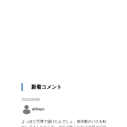
新着コメント
2026/08/08
alohays
よっぽど万博で儲けたんでしょ。相当数のバスを転
がしてましたからね。それが無くなれば当然その分