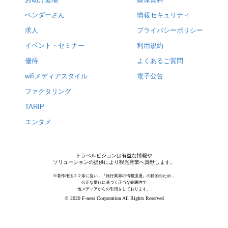
ベンダーさん
情報セキュリティ
求人
プライバシーポリシー
イベント・セミナー
利用規約
優待
よくあるご質問
wifiメディアスタイル
電子公告
ファクタリング
TARIP
エンタメ
トラベルビジョンは有益な情報や
ソリューションの提供により観光産業へ貢献します。
※著作権法３２条に従い，『旅行業界の情報流通』の目的のため，
公正な慣行に基づく正当な範囲内で
他メディアからの引用をしております。
© 2020 F-ness Corporation All Rights Reserved