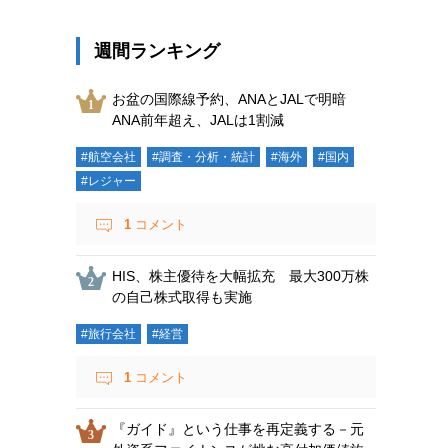
週間ランキング
お盆の国際線予約、ANAとJALで明暗
ANA前年超え、JALは1割減
#航空会社
#調査・分析・統計
#海外
#国内
#レジャー
1
コメント
HIS、株主優待を大幅拡充 最大300万株
の自己株式取得も実施
#旅行会社
#経営
1
コメント
『ガイド』という仕事を再定義する－元