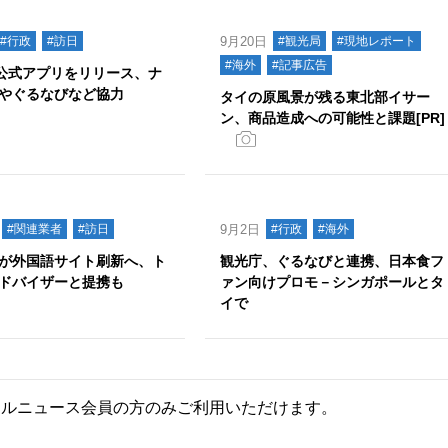
#行政
#訪日
9月20日
#観光局
#現地レポート
#海外
#記事広告
、公式アプリをリリース、ナ
やぐるなびなど協力
タイの原風景が残る東北部イサー
ン、商品造成への可能性と課題[PR]
#関連業者
#訪日
9月2日
#行政
#海外
が外国語サイト刷新へ、ト
観光庁、ぐるなびと連携、日本食フ
ドバイザーと提携も
ァン向けプロモ－シンガポールとタ
イで
ールニュース会員の方のみご利用いただけます。