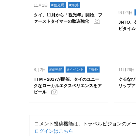
11月1日
#観光局
#海外
9月24日
タイ、11月から「観光年」開始、フ
ァーストタイマーの取込強化
JNTO
ビタイム
8月2日
#観光局
#イベント
#海外
11月26日
TTM＋2017が開催、タイのユニー
ぐるなび
クなローカルエクスペリエンスをア
リップア
ピール
コメント投稿機能は、トラベルビジョンのメ
ログインはこちら