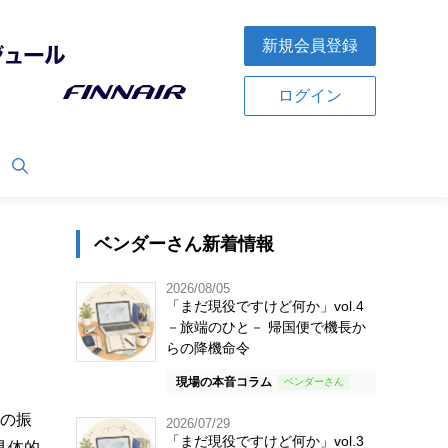
新規会員登録
ログイン
ベンダーさん新着情報
2026/08/05
「まだ現役ですけど何か」vol.4
－旅端のひと－ 帰国便で機長か
らの降機命令
現場の本音コラム
化の振
2026/07/29
「まだ現役ですけど何か」vol.3
具体的