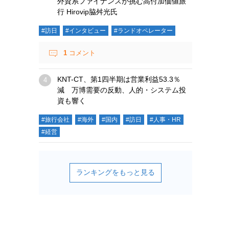
外資系ファイナンスが挑む高付加価値旅
行 Hirovip脇舛光氏
#訪日
#インタビュー
#ランドオペレーター
1
コメント
KNT-CT、第1四半期は営業利益53.3％
減 万博需要の反動、人的・システム投
資も響く
#旅行会社
#海外
#国内
#訪日
#人事・HR
#経営