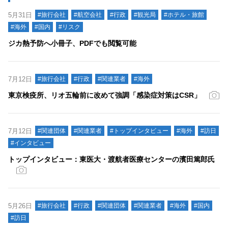
5月31日
#旅行会社
#航空会社
#行政
#観光局
#ホテル・旅館
#海外
#国内
#リスク
ジカ熱予防へ小冊子、PDFでも閲覧可能
7月12日
#旅行会社
#行政
#関連業者
#海外
東京検疫所、リオ五輪前に改めて強調「感染症対策はCSR」
7月12日
#関連団体
#関連業者
#トップインタビュー
#海外
#訪日
#インタビュー
トップインタビュー：東医大・渡航者医療センターの濱田篤郎氏
5月26日
#旅行会社
#行政
#関連団体
#関連業者
#海外
#国内
#訪日