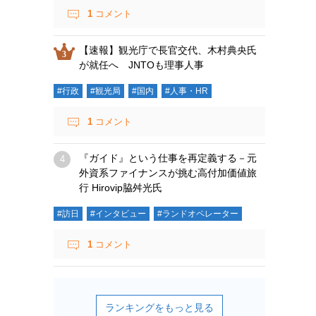
1
コメント
【速報】観光庁で長官交代、木村典央氏
が就任へ JNTOも理事人事
#行政
#観光局
#国内
#人事・HR
1
コメント
『ガイド』という仕事を再定義する－元
外資系ファイナンスが挑む高付加価値旅
行 Hirovip脇舛光氏
#訪日
#インタビュー
#ランドオペレーター
1
コメント