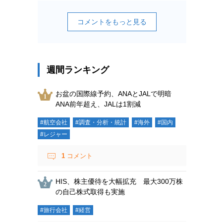
コメントをもっと見る
週間ランキング
お盆の国際線予約、ANAとJALで明暗
ANA前年超え、JALは1割減
#航空会社
#調査・分析・統計
#海外
#国内
#レジャー
1
コメント
HIS、株主優待を大幅拡充 最大300万株
の自己株式取得も実施
#旅行会社
#経営