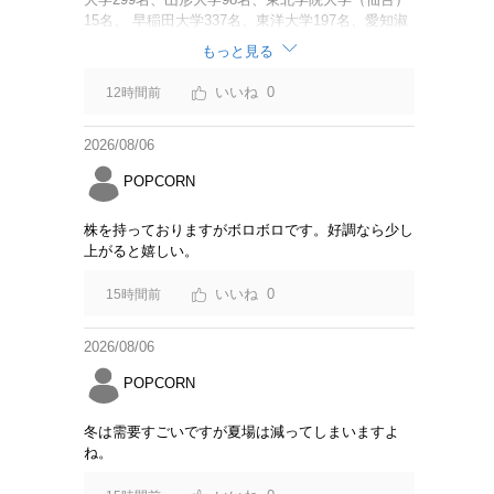
15名、 早稲田大学337名、東洋大学197名、愛知淑
徳大学60名、 追手門学院大学（大阪）137名、安田
もっと見る
女子大学（広島）45名、 福岡大学62名、名桜大学
（沖縄）111名 調査と呼べるような内容でもない。
0
12時間前
「Z世代の大学生海外旅行意識アンケート結果」に
変えた方が良いのでは？
2026/08/06
POPCORN
株を持っておりますがボロボロです。好調なら少し
上がると嬉しい。
0
15時間前
2026/08/06
POPCORN
冬は需要すごいですが夏場は減ってしまいますよ
ね。