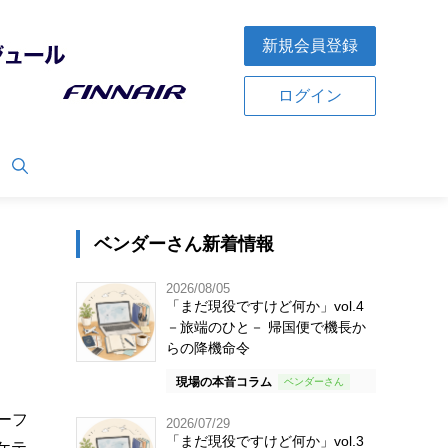
新規会員登録
ログイン
ベンダーさん新着情報
2026/08/05
「まだ現役ですけど何か」vol.4
－旅端のひと－ 帰国便で機長か
らの降機命令
現場の本音コラム
ーフ
2026/07/29
「まだ現役ですけど何か」vol.3
ケテ