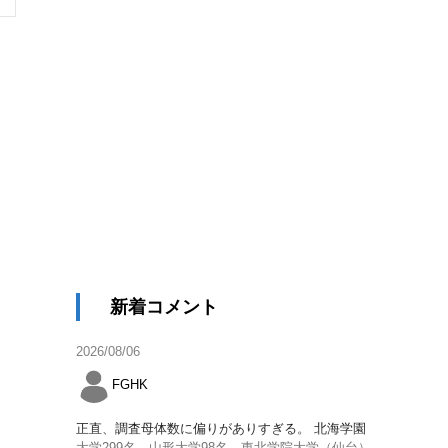
新着コメント
2026/08/06
FGHK
正直、調査母体数に偏りがありすぎる。 北海学園
大学299名、山形大学98名、東北学院大学（仙台）