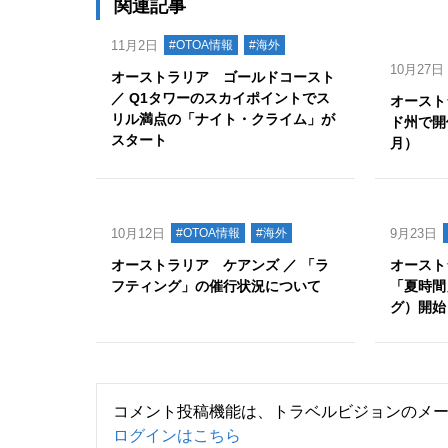
関連記事
11月2日
#OTOA情報
#海外
10月27日
オーストラリア ゴールドコースト
／ Q1タワーのスカイポイントでス
オースト
リル満点の「ナイト・クライム」が
ド州で開
スタート
月）
10月12日
#OTOA情報
#海外
9月23日
オーストラリア ケアンズ ／ 「ラ
オーストラ
フティング」の催行状況について
「夏時間
グ）開始
コメント投稿機能は、トラベルビジョンのメ
ログインはこちら