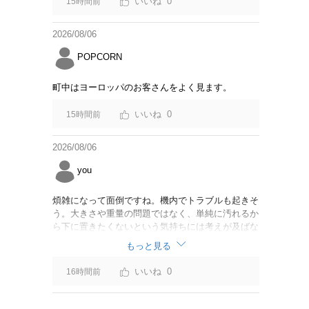
0
15時間前
2026/08/06
POPCORN
町中はヨーロッパのお客さんをよく見ます。
0
15時間前
2026/08/06
you
煩雑になって面倒ですね。機内でトラブルも起きそ
う。大きさや重量の問題ではなく、単純に汚れるか
ら下に置きたくないという気持ちには考えが及ばな
かったのでしょうかね。いっそ、荷物棚を撤去した
もっと見る
座席を作って、座席指定も荷物も含んだプランとす
べて無しで格安プランで分けてもらった方がシンプ
0
16時間前
ルで分かりやすいかも。どんどん料金が細分化され
て面倒です。