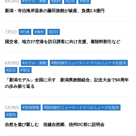
8月29日
#ホテル・旅館
#国内
#訪日
#宿泊
新潟・寺泊海岸温泉の藤田旅館が破産、負債2.5億円
7月5日
#行政
#海外
#訪日
国交省、地方27空港を訪日誘客に向け支援、着陸料割引など
6月20日
#ホテル・旅館
#国内旅行ニュース―トラベルニュース社提供
#訪日
#宿泊
「新潟モデル」全国に示す 新潟県旅館組合、記念大会で60周年
の歩み振り返る
5月30日
#現地情報
#国内旅行ニュース―トラベルニュース社提供
#国内
自然を遊び親しむ 信越自然郷、信州DC前に説明会