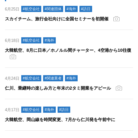
6月25日
#航空会社
#関連団体
#海外
#訪日
スカイチーム、旅行会社向けに全国セミナーを初開催
6月18日
#航空会社
#海外
大韓航空、8月に日本／ホノルル間チャーター、4空港から10往復
4月24日
#航空会社
#関連業者
#海外
仁川、乗継時の楽しみ方と年末の2タミ開業をアピール
4月17日
#航空会社
#海外
#訪日
大韓航空、岡山線を時間変更、7月から仁川発を午前中に