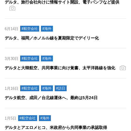
デルタ、旅行会社向けに情報サイト開設、電子パンフなど提供
6月14日
#航空会社
#海外
デルタ、福岡／ホノルル線を夏期限定でデイリー化
3月30日
#航空会社
#海外
デルタと大韓航空、共同事業に向け覚書、太平洋路線を強化
1月16日
#航空会社
#海外
#訪日
デルタ航空、成田／台北線運休へ、最終は5月24日
1月5日
#航空会社
#海外
デルタとアエロメヒコ、米政府から共同事業の承認取得