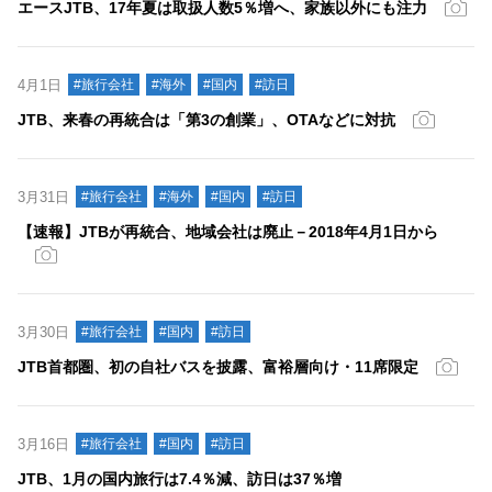
エースJTB、17年夏は取扱人数5％増へ、家族以外にも注力
4月1日
#旅行会社
#海外
#国内
#訪日
JTB、来春の再統合は「第3の創業」、OTAなどに対抗
3月31日
#旅行会社
#海外
#国内
#訪日
【速報】JTBが再統合、地域会社は廃止－2018年4月1日から
3月30日
#旅行会社
#国内
#訪日
JTB首都圏、初の自社バスを披露、富裕層向け・11席限定
3月16日
#旅行会社
#国内
#訪日
JTB、1月の国内旅行は7.4％減、訪日は37％増