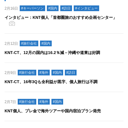
2月16日
#キーパーソン
#国内
#訪日
#インタビュー
インタビュー：KNT個人「首都圏旅のおすすめ企画センター」
2月12日
#旅行会社
#国内
KNT-CT、12月の国内は16.2％減－沖縄や道東は好調
2月9日
#旅行会社
#海外
#国内
#訪日
KNT-CT、16年3Qも全利益が黒字、個人旅行は不調
2月7日
#旅行会社
#海外
#国内
KNT個人、プレ金で海外ツアーや国内宿泊プラン発売