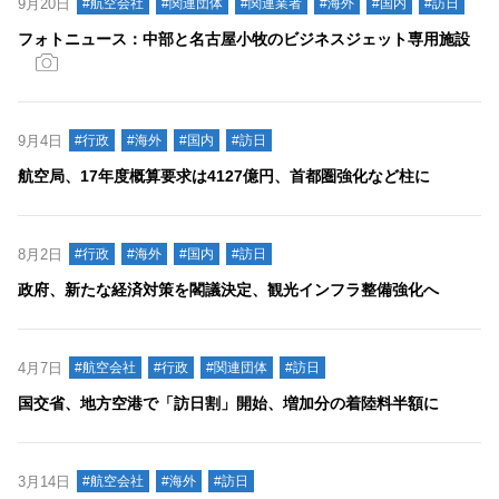
9月20日
#航空会社
#関連団体
#関連業者
#海外
#国内
#訪日
フォトニュース：中部と名古屋小牧のビジネスジェット専用施設
9月4日
#行政
#海外
#国内
#訪日
航空局、17年度概算要求は4127億円、首都圏強化など柱に
8月2日
#行政
#海外
#国内
#訪日
政府、新たな経済対策を閣議決定、観光インフラ整備強化へ
4月7日
#航空会社
#行政
#関連団体
#訪日
国交省、地方空港で「訪日割」開始、増加分の着陸料半額に
3月14日
#航空会社
#海外
#訪日