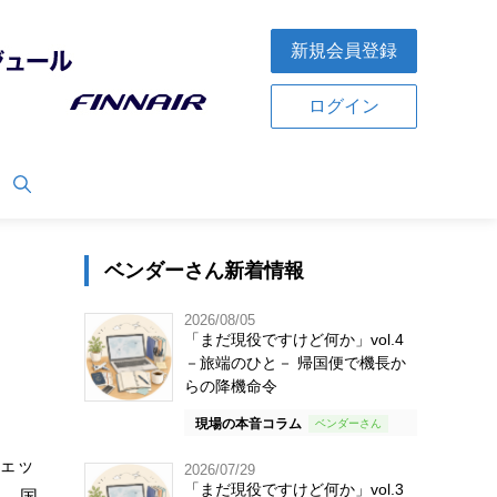
新規会員登録
ログイン
ベンダーさん新着情報
2026/08/05
「まだ現役ですけど何か」vol.4
－旅端のひと－ 帰国便で機長か
らの降機命令
現場の本音コラム
ジェッ
2026/07/29
「まだ現役ですけど何か」vol.3
線、国