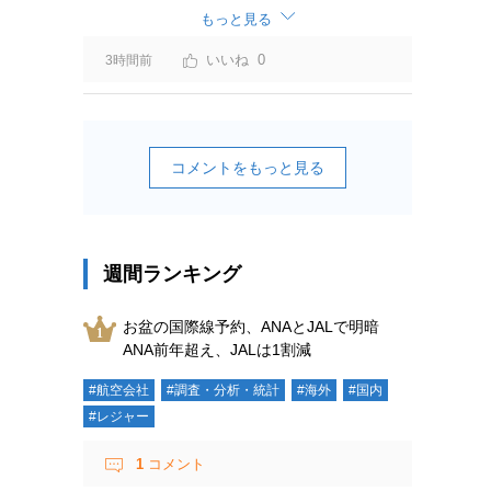
もっと見る
0
3時間前
コメントをもっと見る
週間ランキング
お盆の国際線予約、ANAとJALで明暗
ANA前年超え、JALは1割減
#航空会社
#調査・分析・統計
#海外
#国内
#レジャー
1
コメント