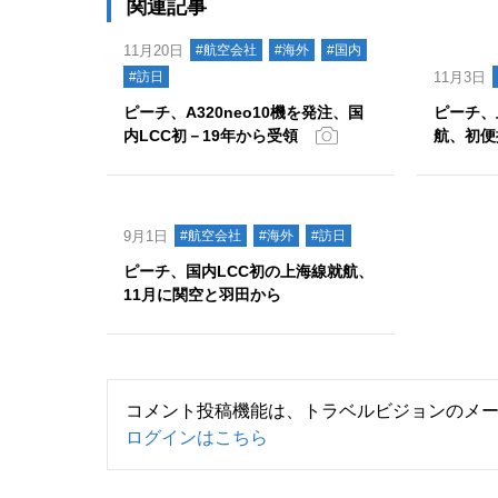
関連記事
11月20日
#航空会社
#海外
#国内
#訪日
11月3日
ピーチ、A320neo10機を発注、国
ピーチ、
内LCC初－19年から受領
航、初便
9月1日
#航空会社
#海外
#訪日
ピーチ、国内LCC初の上海線就航、
11月に関空と羽田から
コメント投稿機能は、トラベルビジョンのメ
ログインはこちら