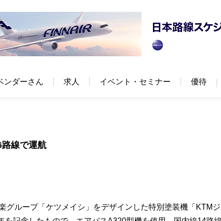
ベンダーさん
求人
イベント・セミナー
優待
6路線で運航
音楽グループ「ケツメイシ」をデザインした特別塗装機「KTM
年を記念したもので、エアバスA320型機を使用。国内線14路