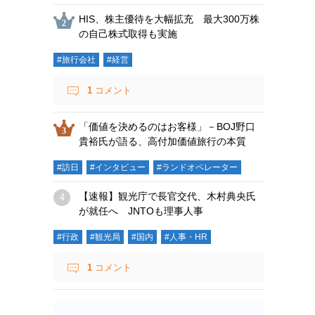
HIS、株主優待を大幅拡充 最大300万株
の自己株式取得も実施
#旅行会社
#経営
1
コメント
「価値を決めるのはお客様」－BOJ野口
貴裕氏が語る、高付加価値旅行の本質
#訪日
#インタビュー
#ランドオペレーター
【速報】観光庁で長官交代、木村典央氏
が就任へ JNTOも理事人事
#行政
#観光局
#国内
#人事・HR
1
コメント