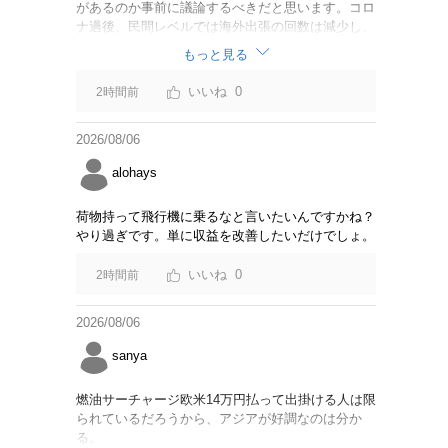
があるのか事前に議論するべきだと思います。コロ
ナ過後、民間レベルでは海外出張の回数は減少し、
リモートでやり取りするのが普通になっています
もっと見る
し。貴重な税金を使うなら費用対効果をキチンと周
知してからにして下さい。
0
2時間前
2026/08/06
alohays
荷物持って飛行機に乗るなと言いたいんですかね？
やり過ぎです。単に収益を改善したいだけでしょ。
0
2時間前
2026/08/06
sanya
燃油サーチャージ欧米14万円払って出掛ける人は限
られているだろうから、アジアが好調なのは分か
る。