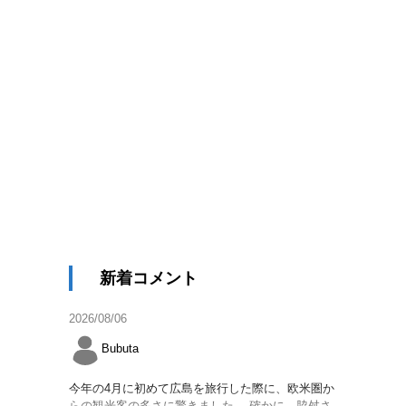
新着コメント
2026/08/06
Bubuta
今年の4月に初めて広島を旅行した際に、欧米圏か
らの観光客の多さに驚きました。 確かに、脇舛さ