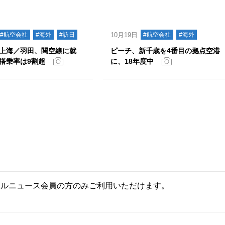
#航空会社
#海外
#訪日
10月19日
#航空会社
#海外
上海／羽田、関空線に就
ピーチ、新千歳を4番目の拠点空港
搭乗率は9割超
に、18年度中
ールニュース会員の方のみご利用いただけます。