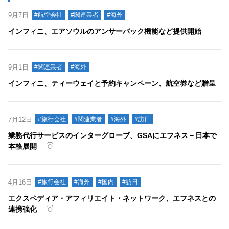
9月7日
#航空会社
#関連業者
#海外
インフィニ、エアソウルのアンサーバック機能など提供開始
9月1日
#関連業者
#海外
インフィニ、ティーウェイと予約キャンペーン、航空券など贈呈
7月12日
#旅行会社
#関連業者
#海外
#訪日
業務代行サービスのインターグローブ、GSAにエフネス－日本で
本格展開
4月16日
#旅行会社
#海外
#国内
#訪日
エクスペディア・アフィリエイト・ネットワーク、エフネスとの
連携強化