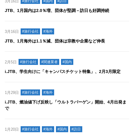
3月16日
#旅行会社
#国内
#訪日
JTB、1月国内は2.0％増、団体が堅調－訪日も好調持続
3月16日
#旅行会社
#海外
JTB、1月海外は1.1％減、団体は宗教や企業など伸長
2月5日
#旅行会社
#関連業者
#国内
i.JTB、学生向けに「キャンパスチケット特集」、2月3月限定
1月29日
#旅行会社
#海外
i.JTB、燃油値下げ反映し「ウルトラバーゲン」開始、4月出発ま
で
1月20日
#旅行会社
#海外
#国内
#訪日