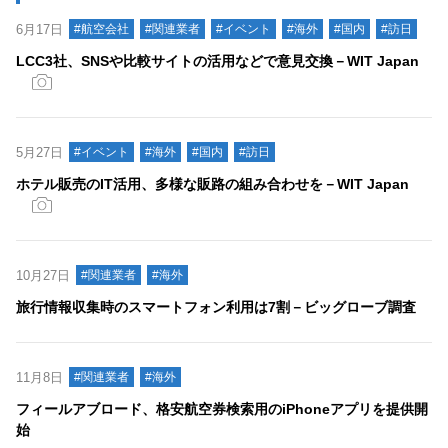
6月17日
#航空会社
#関連業者
#イベント
#海外
#国内
#訪日
LCC3社、SNSや比較サイトの活用などで意見交換－WIT Japan
5月27日
#イベント
#海外
#国内
#訪日
ホテル販売のIT活用、多様な販路の組み合わせを－WIT Japan
10月27日
#関連業者
#海外
旅行情報収集時のスマートフォン利用は7割－ビッグローブ調査
11月8日
#関連業者
#海外
フィールアブロード、格安航空券検索用のiPhoneアプリを提供開
始